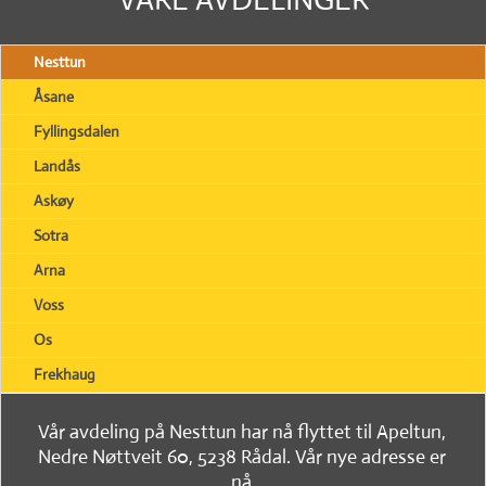
Nesttun
Åsane
Fyllingsdalen
Landås
Askøy
Sotra
Arna
Voss
Os
Frekhaug
Vår avdeling på Nesttun har nå flyttet til Apeltun,
Nedre Nøttveit 60, 5238 Rådal. Vår nye adresse er
nå