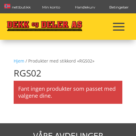
nettbutikk
Min konto
Handlekurv
Betingelser
Hjem
/ Produkter med stikkord «RGS02»
RGS02
Fant ingen produkter som passet med
valgene dine.
VÅRE AVDELINGER