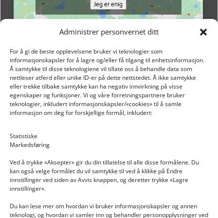
Jeg er enig
Administrer personvernet ditt
For å gi de beste opplevelsene bruker vi teknologier som
informasjonskapsler for å lagre og/eller få tilgang til enhetsinformasjon.
Å samtykke til disse teknologiene vil tillate oss å behandle data som
nettleser atferd eller unike ID-er på dette nettstedet. Å ikke samtykke
eller trekke tilbake samtykke kan ha negativ innvirkning på visse
egenskaper og funksjoner. Vi og våre forretningspartnere bruker
teknologier, inkludert informasjonskapsler/«cookies» til å samle
informasjon om deg for forskjellige formål, inkludert:
Email: post@dekkogdeler.nextlogixs.com
Statistiske
Markedsføring
Org. nr: 817188222
Ved å trykke «Aksepter» gir du din tillatelse til alle disse formålene. Du
kan også velge formålet du vil samtykke til ved å klikke på Endre
innstillinger ved siden av Avvis knappen, og deretter trykke «Lagre
innstillinger».
Du kan lese mer om hvordan vi bruker informasjonskapsler og annen
INFORMASJON
teknologi, og hvordan vi samler inn og behandler personopplysninger ved