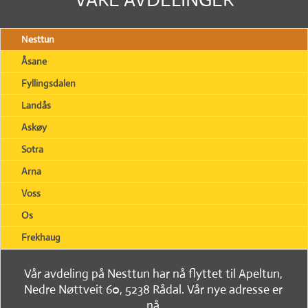
Nesttun
Åsane
Fyllingsdalen
Landås
Askøy
Sotra
Arna
Voss
Os
Frekhaug
Vår avdeling på Nesttun har nå flyttet til Apeltun,
Nedre Nøttveit 60, 5238 Rådal. Vår nye adresse er
nå