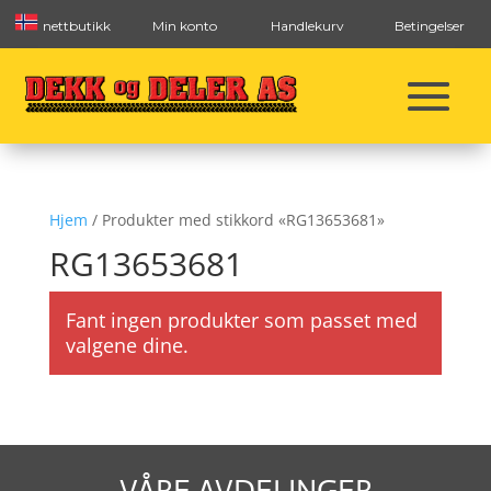
nettbutikk
Min konto
Handlekurv
Betingelser
Hjem
/ Produkter med stikkord «RG13653681»
RG13653681
Fant ingen produkter som passet med
valgene dine.
VÅRE AVDELINGER