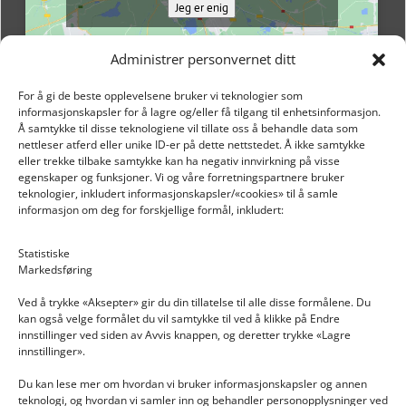
Jeg er enig
Administrer personvernet ditt
For å gi de beste opplevelsene bruker vi teknologier som
informasjonskapsler for å lagre og/eller få tilgang til enhetsinformasjon.
Å samtykke til disse teknologiene vil tillate oss å behandle data som
nettleser atferd eller unike ID-er på dette nettstedet. Å ikke samtykke
eller trekke tilbake samtykke kan ha negativ innvirkning på visse
egenskaper og funksjoner. Vi og våre forretningspartnere bruker
teknologier, inkludert informasjonskapsler/«cookies» til å samle
informasjon om deg for forskjellige formål, inkludert:
Email: post@dekkogdeler.nextlogixs.com
Statistiske
Markedsføring
Org. nr: 817188222
Ved å trykke «Aksepter» gir du din tillatelse til alle disse formålene. Du
kan også velge formålet du vil samtykke til ved å klikke på Endre
innstillinger ved siden av Avvis knappen, og deretter trykke «Lagre
innstillinger».
Du kan lese mer om hvordan vi bruker informasjonskapsler og annen
INFORMASJON
teknologi, og hvordan vi samler inn og behandler personopplysninger ved