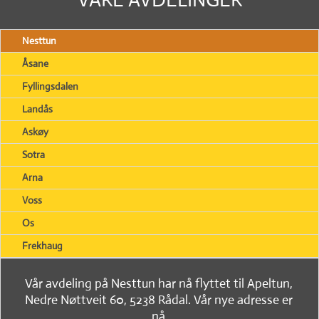
Nesttun
Åsane
Fyllingsdalen
Landås
Askøy
Sotra
Arna
Voss
Os
Frekhaug
Vår avdeling på Nesttun har nå flyttet til Apeltun,
Nedre Nøttveit 60, 5238 Rådal. Vår nye adresse er
nå