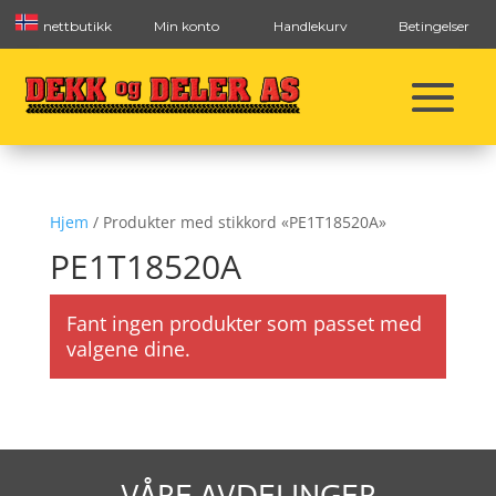
nettbutikk
Min konto
Handlekurv
Betingelser
Hjem
/ Produkter med stikkord «PE1T18520A»
PE1T18520A
Fant ingen produkter som passet med
valgene dine.
VÅRE AVDELINGER