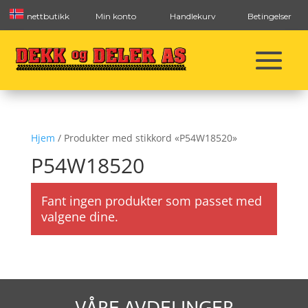
nettbutikk
Min konto
Handlekurv
Betingelser
Hjem
/ Produkter med stikkord «P54W18520»
P54W18520
Fant ingen produkter som passet med
valgene dine.
VÅRE AVDELINGER