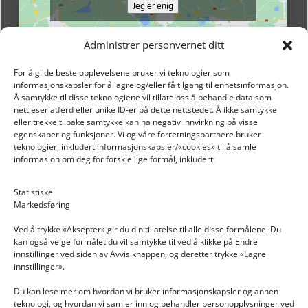
Jeg er enig
Administrer personvernet ditt
For å gi de beste opplevelsene bruker vi teknologier som
informasjonskapsler for å lagre og/eller få tilgang til enhetsinformasjon.
Å samtykke til disse teknologiene vil tillate oss å behandle data som
nettleser atferd eller unike ID-er på dette nettstedet. Å ikke samtykke
eller trekke tilbake samtykke kan ha negativ innvirkning på visse
egenskaper og funksjoner. Vi og våre forretningspartnere bruker
teknologier, inkludert informasjonskapsler/«cookies» til å samle
informasjon om deg for forskjellige formål, inkludert:
Email: post@dekkogdeler.nextlogixs.com
Statistiske
Markedsføring
Org. nr: 817188222
Ved å trykke «Aksepter» gir du din tillatelse til alle disse formålene. Du
kan også velge formålet du vil samtykke til ved å klikke på Endre
innstillinger ved siden av Avvis knappen, og deretter trykke «Lagre
innstillinger».
Du kan lese mer om hvordan vi bruker informasjonskapsler og annen
INFORMASJON
teknologi, og hvordan vi samler inn og behandler personopplysninger ved