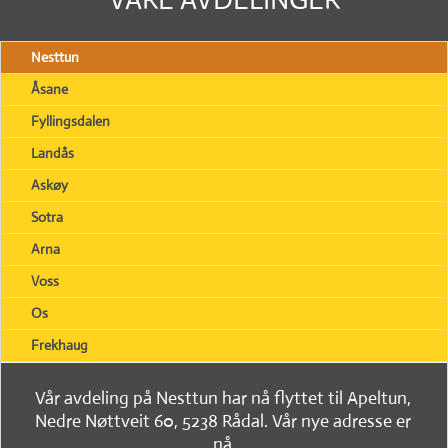
Nesttun
Åsane
Fyllingsdalen
Landås
Askøy
Sotra
Arna
Voss
Os
Frekhaug
Vår avdeling på Nesttun har nå flyttet til Apeltun,
Nedre Nøttveit 60, 5238 Rådal. Vår nye adresse er
nå