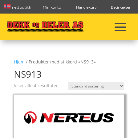
nettbutikk
Min konto
Handlekurv
Betingelser
Hjem
/ Produkter med stikkord «NS913»
NS913
Viser alle 4 resultater