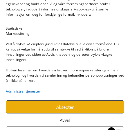
egenskaper og funksjoner. Vi og våre forretningspartnere bruker
teknologier, inkludert informasjonskapsler/«cookies» til å samle
informasjon om deg for forskjellige formål, inkludert:
Email: post@dekkogdeler.nextlogixs.com
Statistiske
Markedsføring
Org. nr: 817188222
Ved å trykke «Aksepter» gir du din tillatelse til alle disse formålene. Du
kan også velge formålet du vil samtykke til ved å klikke på Endre
innstillinger ved siden av Avvis knappen, og deretter trykke «Lagre
innstillinger».
Du kan lese mer om hvordan vi bruker informasjonskapsler og annen
INFORMASJON
teknologi, og hvordan vi samler inn og behandler personopplysninger ved
å klikke på lenken.
Kontakt oss
Administrer tjenester
Endre time
Personvern
Aksepter
Avvis