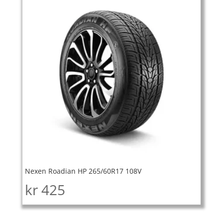
Nexen Roadian HP 265/60R17 108V
kr
425