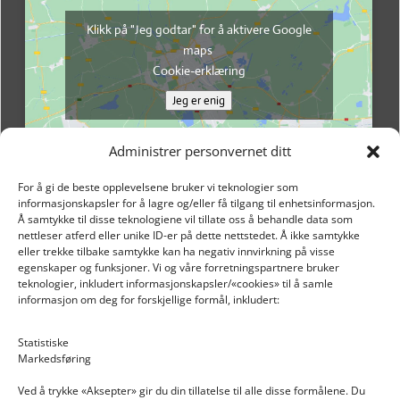
Klikk på "Jeg godtar" for å aktivere Google
maps
Cookie-erklæring
Jeg er enig
Administrer personvernet ditt
For å gi de beste opplevelsene bruker vi teknologier som
informasjonskapsler for å lagre og/eller få tilgang til enhetsinformasjon.
Å samtykke til disse teknologiene vil tillate oss å behandle data som
nettleser atferd eller unike ID-er på dette nettstedet. Å ikke samtykke
eller trekke tilbake samtykke kan ha negativ innvirkning på visse
egenskaper og funksjoner. Vi og våre forretningspartnere bruker
teknologier, inkludert informasjonskapsler/«cookies» til å samle
informasjon om deg for forskjellige formål, inkludert:
Email: post@dekkogdeler.nextlogixs.com
Statistiske
Markedsføring
Org. nr: 817188222
Ved å trykke «Aksepter» gir du din tillatelse til alle disse formålene. Du