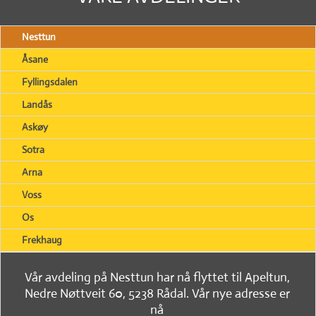
Nesttun
Åsane
Fyllingsdalen
Landås
Askøy
Sotra
Arna
Voss
Os
Frekhaug
Vår avdeling på Nesttun har nå flyttet til Apeltun,
Nedre Nøttveit 60, 5238 Rådal. Vår nye adresse er
nå