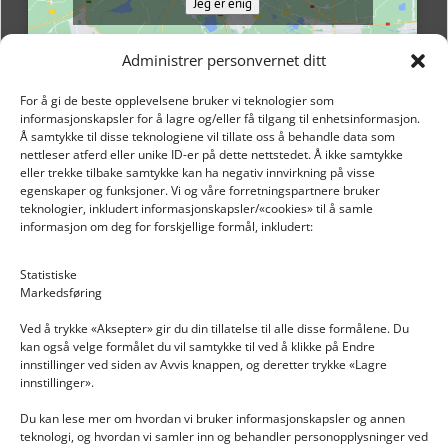
Jeg er enig
Administrer personvernet ditt
For å gi de beste opplevelsene bruker vi teknologier som
informasjonskapsler for å lagre og/eller få tilgang til enhetsinformasjon.
Å samtykke til disse teknologiene vil tillate oss å behandle data som
nettleser atferd eller unike ID-er på dette nettstedet. Å ikke samtykke
eller trekke tilbake samtykke kan ha negativ innvirkning på visse
egenskaper og funksjoner. Vi og våre forretningspartnere bruker
teknologier, inkludert informasjonskapsler/«cookies» til å samle
informasjon om deg for forskjellige formål, inkludert:
Email: post@dekkogdeler.nextlogixs.com
Statistiske
Markedsføring
Org. nr: 817188222
Ved å trykke «Aksepter» gir du din tillatelse til alle disse formålene. Du
kan også velge formålet du vil samtykke til ved å klikke på Endre
innstillinger ved siden av Avvis knappen, og deretter trykke «Lagre
innstillinger».
Du kan lese mer om hvordan vi bruker informasjonskapsler og annen
INFORMASJON
teknologi, og hvordan vi samler inn og behandler personopplysninger ved