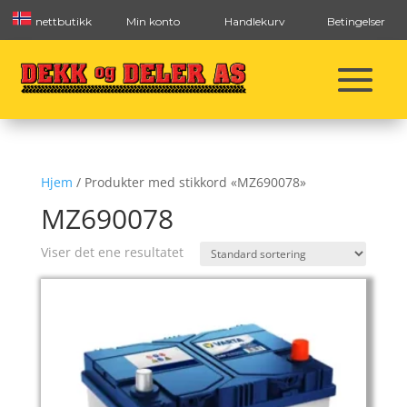
nettbutikk
Min konto
Handlekurv
Betingelser
Hjem
/ Produkter med stikkord «MZ690078»
MZ690078
Viser det ene resultatet