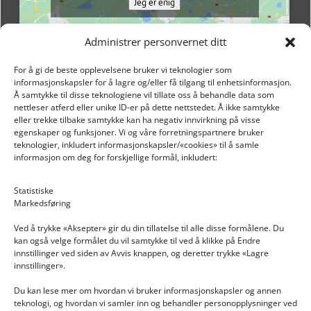
Jeg er enig
Administrer personvernet ditt
For å gi de beste opplevelsene bruker vi teknologier som
informasjonskapsler for å lagre og/eller få tilgang til enhetsinformasjon.
Å samtykke til disse teknologiene vil tillate oss å behandle data som
nettleser atferd eller unike ID-er på dette nettstedet. Å ikke samtykke
eller trekke tilbake samtykke kan ha negativ innvirkning på visse
egenskaper og funksjoner. Vi og våre forretningspartnere bruker
teknologier, inkludert informasjonskapsler/«cookies» til å samle
informasjon om deg for forskjellige formål, inkludert:
Email: post@dekkogdeler.nextlogixs.com
Statistiske
Markedsføring
Org. nr: 817188222
Ved å trykke «Aksepter» gir du din tillatelse til alle disse formålene. Du
kan også velge formålet du vil samtykke til ved å klikke på Endre
innstillinger ved siden av Avvis knappen, og deretter trykke «Lagre
innstillinger».
Du kan lese mer om hvordan vi bruker informasjonskapsler og annen
INFORMASJON
teknologi, og hvordan vi samler inn og behandler personopplysninger ved