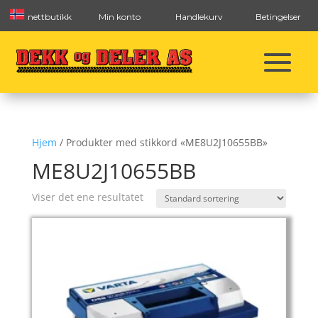
nettbutikk
Min konto
Handlekurv
Betingelser
Hjem
/ Produkter med stikkord «ME8U2J10655BB»
ME8U2J10655BB
Viser det ene resultatet