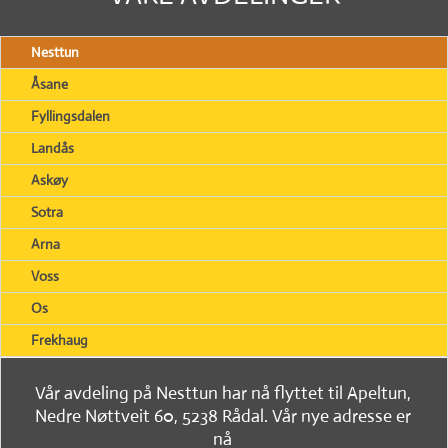
Nesttun
Åsane
Fyllingsdalen
Landås
Askøy
Sotra
Arna
Voss
Os
Frekhaug
Vår avdeling på Nesttun har nå flyttet til Apeltun,
Nedre Nøttveit 60, 5238 Rådal. Vår nye adresse er
nå