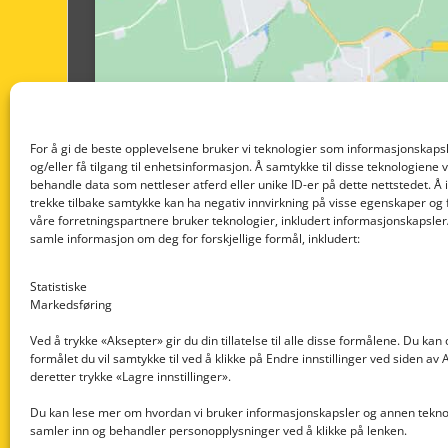
For å gi de beste opplevelsene bruker vi teknologier som informasjonskapsl
og/eller få tilgang til enhetsinformasjon. Å samtykke til disse teknologiene vil
behandle data som nettleser atferd eller unike ID-er på dette nettstedet. Å 
trekke tilbake samtykke kan ha negativ innvirkning på visse egenskaper og 
våre forretningspartnere bruker teknologier, inkludert informasjonskapsler/
samle informasjon om deg for forskjellige formål, inkludert:
Statistiske
Markedsføring
Ved å trykke «Aksepter» gir du din tillatelse til alle disse formålene. Du kan
formålet du vil samtykke til ved å klikke på Endre innstillinger ved siden av
Nedre Nøttveit 60, 5238 Rådal
deretter trykke «Lagre innstillinger».
Email: post@dekkogdeler.com
Du kan lese mer om hvordan vi bruker informasjonskapsler og annen teknol
samler inn og behandler personopplysninger ved å klikke på lenken.
Org. nr: 996430022