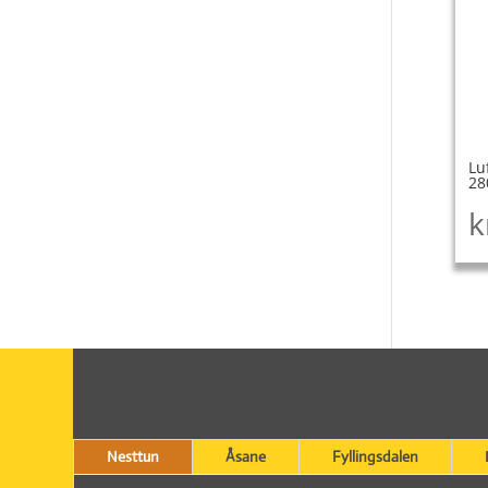
Lu
28
k
Nesttun
Åsane
Fyllingsdalen