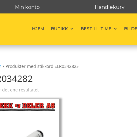
Min konto
Handlekurv
HJEM
BUTIKK
BESTILL TIME
BILD
m
/ Produkter med stikkord «LR034282»
R034282
r det ene resultatet