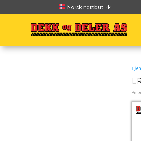
Norsk nettbutikk
Hje
L
Vise