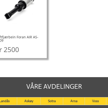
ftfjærbein Foran AIR AS-
09
r
2500
VÅRE AVDELINGER
Landås
Askøy
Sotra
Arna
Voss