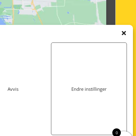
Avvis
Endre instillinger
Utviklet av
www.webshop1.no
0