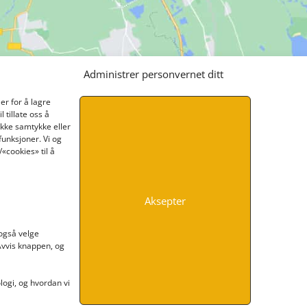
Administrer personvernet ditt
er for å lagre
 tillate oss å
ikke samtykke eller
funksjoner. Vi og
«cookies» til å
Aksepter
INFORMASJON
 også velge
 Avvis knappen, og
Kontakt oss
Endre time
Personvern
ogi, og hvordan vi