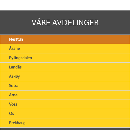
VÅRE AVDELINGER
Nesttun
Åsane
Fyllingsdalen
Landås
Askøy
Sotra
Arna
Voss
Os
Frekhaug