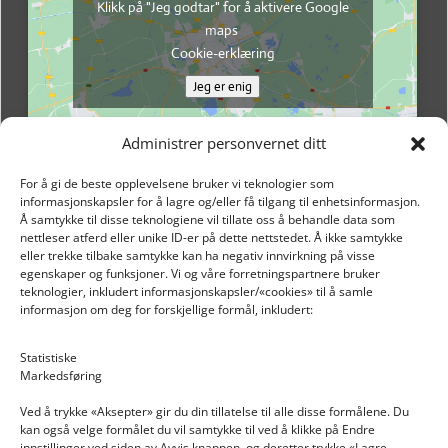
Klikk på "Jeg godtar" for å aktivere Google
maps
Cookie-erklæring
Jeg er enig
Administrer personvernet ditt
For å gi de beste opplevelsene bruker vi teknologier som
informasjonskapsler for å lagre og/eller få tilgang til enhetsinformasjon.
Å samtykke til disse teknologiene vil tillate oss å behandle data som
nettleser atferd eller unike ID-er på dette nettstedet. Å ikke samtykke
eller trekke tilbake samtykke kan ha negativ innvirkning på visse
egenskaper og funksjoner. Vi og våre forretningspartnere bruker
teknologier, inkludert informasjonskapsler/«cookies» til å samle
informasjon om deg for forskjellige formål, inkludert:
Email: post@dekkogdeler.nextlogixs.com
Statistiske
Markedsføring
Org. nr: 817188222
Ved å trykke «Aksepter» gir du din tillatelse til alle disse formålene. Du
kan også velge formålet du vil samtykke til ved å klikke på Endre
innstillinger ved siden av Avvis knappen, og deretter trykke «Lagre