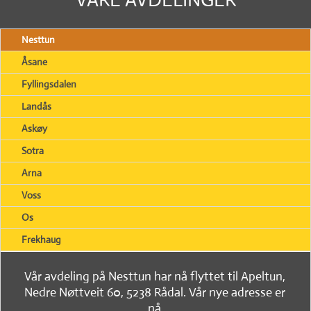
Nesttun
Åsane
Fyllingsdalen
Landås
Askøy
Sotra
Arna
Voss
Os
Frekhaug
Vår avdeling på Nesttun har nå flyttet til Apeltun,
Nedre Nøttveit 60, 5238 Rådal. Vår nye adresse er
nå