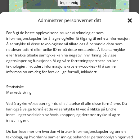
Jeg er enig
Administrer personvernet ditt
For å gi de beste opplevelsene bruker vi teknologier som
informasjonskapsler for å lagre og/eller få tilgang til enhetsinformasjon.
Å samtykke til disse teknologiene vil tillate oss å behandle data som
nettleser atferd eller unike ID-er på dette nettstedet. Å ikke samtykke
eller trekke tilbake samtykke kan ha negativ innvirkning på visse
egenskaper og funksjoner. Vi og våre forretningspartnere bruker
teknologier, inkludert informasjonskapsler/«cookies» til å samle
informasjon om deg for forskjellige formål, inkludert:
Email: post@dekkogdeler.nextlogixs.com
Statistiske
Markedsføring
Org. nr: 817188222
Ved å trykke «Aksepter» gir du din tillatelse til alle disse formålene. Du
kan også velge formålet du vil samtykke til ved å klikke på Endre
innstillinger ved siden av Avvis knappen, og deretter trykke «Lagre
innstillinger».
Du kan lese mer om hvordan vi bruker informasjonskapsler og annen
INFORMASJON
teknologi, og hvordan vi samler inn og behandler personopplysninger ved