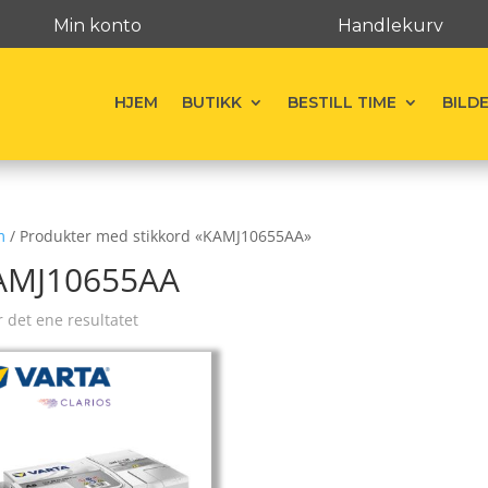
Min konto
Handlekurv
HJEM
BUTIKK
BESTILL TIME
BILD
m
/ Produkter med stikkord «KAMJ10655AA»
AMJ10655AA
r det ene resultatet