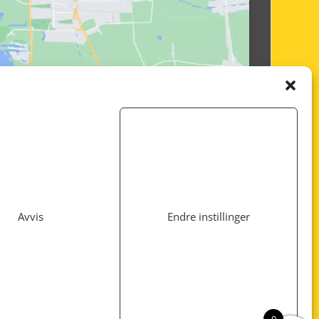
Avvis
Endre instillinger
Utviklet av
www.webshop1.no