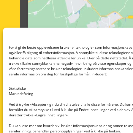
For å gi de beste opplevelsene bruker vi teknologier som informasjonskapsl
og/eller få tilgang til enhetsinformasjon. Å samtykke til disse teknologiene vil
behandle data som nettleser atferd eller unike ID-er på dette nettstedet. Å 
trekke tilbake samtykke kan ha negativ innvirkning på visse egenskaper og 
våre forretningspartnere bruker teknologier, inkludert informasjonskapsler/
samle informasjon om deg for forskjellige formål, inkludert:
Statistiske
Markedsføring
Ved å trykke «Aksepter» gir du din tillatelse til alle disse formålene. Du kan
formålet du vil samtykke til ved å klikke på Endre innstillinger ved siden av
Nedre Nøttveit 60, 5238 Rådal
deretter trykke «Lagre innstillinger».
Email: post@dekkogdeler.com
Du kan lese mer om hvordan vi bruker informasjonskapsler og annen teknol
samler inn og behandler personopplysninger ved å klikke på lenken.