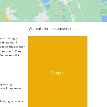
Administrer personvernet ditt
er for å lagre
 tillate oss å
ikke samtykke eller
funksjoner. Vi og
«cookies» til å
Aksepter
INFORMASJON
 også velge
 Avvis knappen, og
Kontakt oss
Endre time
Personvern
ogi, og hvordan vi