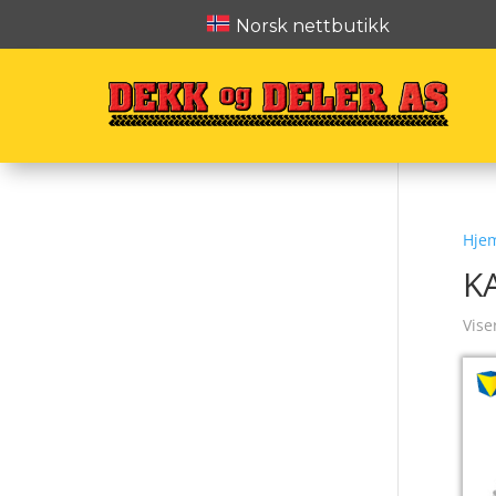
Norsk nettbutikk
Hje
K
Vise