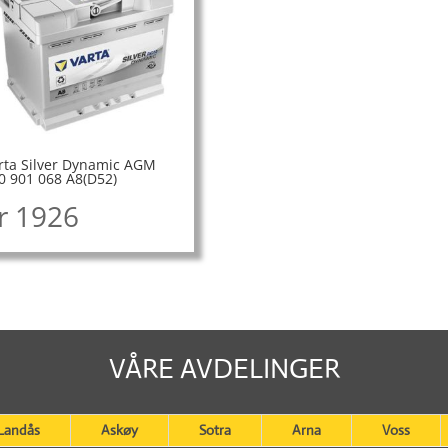
rta Silver Dynamic AGM
0 901 068 A8(D52)
r
1926
VÅRE AVDELINGER
Landås
Askøy
Sotra
Arna
Voss