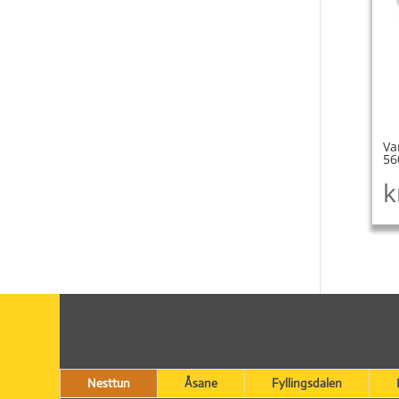
Va
56
k
Nesttun
Åsane
Fyllingsdalen