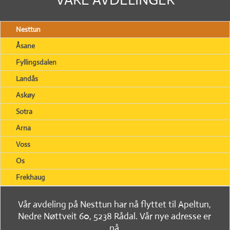
Nesttun
Åsane
Fyllingsdalen
Landås
Askøy
Sotra
Arna
Voss
Os
Frekhaug
Vår avdeling på Nesttun har nå flyttet til Apeltun,
Nedre Nøttveit 60, 5238 Rådal. Vår nye adresse er
nå