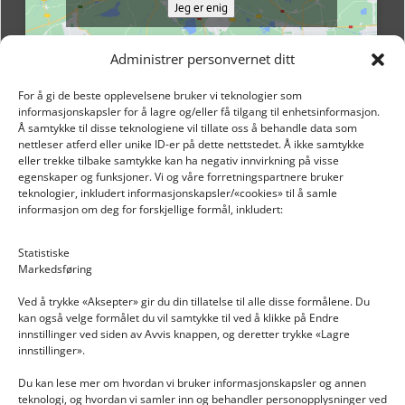
Jeg er enig
Administrer personvernet ditt
For å gi de beste opplevelsene bruker vi teknologier som
informasjonskapsler for å lagre og/eller få tilgang til enhetsinformasjon.
Å samtykke til disse teknologiene vil tillate oss å behandle data som
nettleser atferd eller unike ID-er på dette nettstedet. Å ikke samtykke
eller trekke tilbake samtykke kan ha negativ innvirkning på visse
egenskaper og funksjoner. Vi og våre forretningspartnere bruker
teknologier, inkludert informasjonskapsler/«cookies» til å samle
informasjon om deg for forskjellige formål, inkludert:
Email: post@dekkogdeler.nextlogixs.com
Statistiske
Markedsføring
Org. nr: 817188222
Ved å trykke «Aksepter» gir du din tillatelse til alle disse formålene. Du
kan også velge formålet du vil samtykke til ved å klikke på Endre
innstillinger ved siden av Avvis knappen, og deretter trykke «Lagre
innstillinger».
Du kan lese mer om hvordan vi bruker informasjonskapsler og annen
INFORMASJON
teknologi, og hvordan vi samler inn og behandler personopplysninger ved