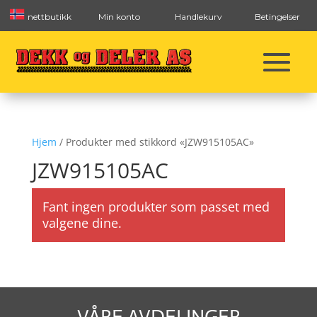
nettbutikk
Min konto
Handlekurv
Betingelser
Hjem
/ Produkter med stikkord «JZW915105AC»
JZW915105AC
Fant ingen produkter som passet med
valgene dine.
VÅRE AVDELINGER