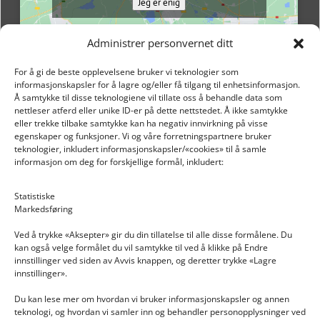
Jeg er enig
Administrer personvernet ditt
For å gi de beste opplevelsene bruker vi teknologier som
informasjonskapsler for å lagre og/eller få tilgang til enhetsinformasjon.
Å samtykke til disse teknologiene vil tillate oss å behandle data som
nettleser atferd eller unike ID-er på dette nettstedet. Å ikke samtykke
eller trekke tilbake samtykke kan ha negativ innvirkning på visse
egenskaper og funksjoner. Vi og våre forretningspartnere bruker
teknologier, inkludert informasjonskapsler/«cookies» til å samle
informasjon om deg for forskjellige formål, inkludert:
Email: post@dekkogdeler.nextlogixs.com
Statistiske
Markedsføring
Org. nr: 817188222
Ved å trykke «Aksepter» gir du din tillatelse til alle disse formålene. Du
kan også velge formålet du vil samtykke til ved å klikke på Endre
innstillinger ved siden av Avvis knappen, og deretter trykke «Lagre
innstillinger».
Du kan lese mer om hvordan vi bruker informasjonskapsler og annen
INFORMASJON
teknologi, og hvordan vi samler inn og behandler personopplysninger ved