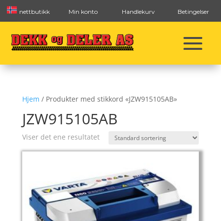
nettbutikk
Min konto
Handlekurv
Betingelser
Hjem
/ Produkter med stikkord «JZW915105AB»
JZW915105AB
Viser det ene resultatet