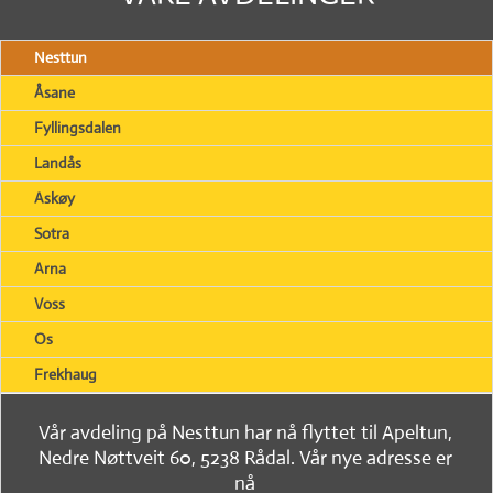
Nesttun
Åsane
Fyllingsdalen
Landås
Askøy
Sotra
Arna
Voss
Os
Frekhaug
Vår avdeling på Nesttun har nå flyttet til Apeltun,
Nedre Nøttveit 60, 5238 Rådal. Vår nye adresse er
nå