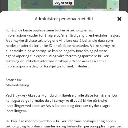
Jeg er enig
Administrer personvernet ditt
For å gi de beste opplevelsene bruker vi teknologier som
informasjonskapsler for å lagre og/eller få tilgang til enhetsinformasjon.
Å samtykke til disse teknologiene vil tillate oss å behandle data som
nettleser atferd eller unike ID-er på dette nettstedet. Å ikke samtykke
eller trekke tilbake samtykke kan ha negativ innvirkning på visse
egenskaper og funksjoner. Vi og våre forretningspartnere bruker
teknologier, inkludert informasjonskapsler/«cookies» til å samle
informasjon om deg for forskjellige formål, inkludert:
Email: post@dekkogdeler.nextlogixs.com
Statistiske
Markedsføring
Org. nr: 817188222
Ved å trykke «Aksepter» gir du din tillatelse til alle disse formålene. Du
kan også velge formålet du vil samtykke til ved å klikke på Endre
innstillinger ved siden av Avvis knappen, og deretter trykke «Lagre
innstillinger».
Du kan lese mer om hvordan vi bruker informasjonskapsler og annen
INFORMASJON
teknologi, og hvordan vi samler inn og behandler personopplysninger ved