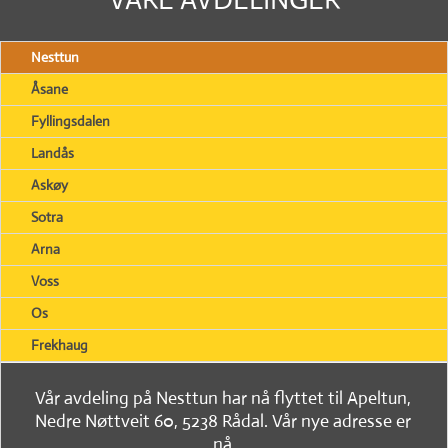
Nesttun
Åsane
Fyllingsdalen
Landås
Askøy
Sotra
Arna
Voss
Os
Frekhaug
Vår avdeling på Nesttun har nå flyttet til Apeltun,
Nedre Nøttveit 60, 5238 Rådal. Vår nye adresse er
nå