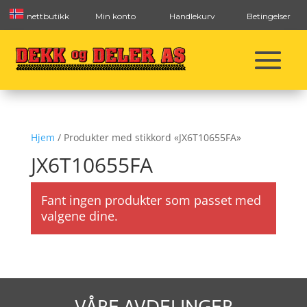
nettbutikk
Min konto
Handlekurv
Betingelser
Hjem
/ Produkter med stikkord «JX6T10655FA»
JX6T10655FA
Fant ingen produkter som passet med
valgene dine.
VÅRE AVDELINGER