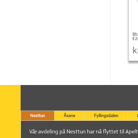
Bl
E2
k
Nesttun
Åsane
Fyllingsdalen
Vår avdeling på Nesttun har nå flyttet til Apel