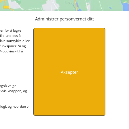
Administrer personvernet ditt
er for å lagre
 tillate oss å
ikke samtykke eller
funksjoner. Vi og
«cookies» til å
Aksepter
INFORMASJON
 også velge
 Avvis knappen, og
Kontakt oss
Endre time
Personvern
ogi, og hvordan vi