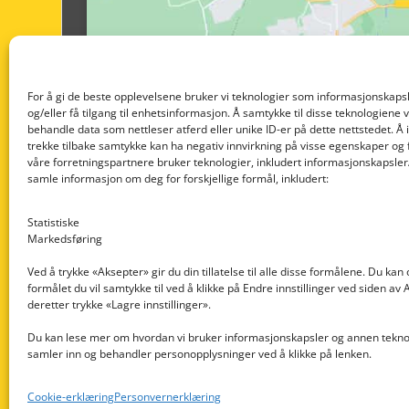
For å gi de beste opplevelsene bruker vi teknologier som informasjonskapsl
og/eller få tilgang til enhetsinformasjon. Å samtykke til disse teknologiene vil
behandle data som nettleser atferd eller unike ID-er på dette nettstedet. Å 
trekke tilbake samtykke kan ha negativ innvirkning på visse egenskaper og 
våre forretningspartnere bruker teknologier, inkludert informasjonskapsler/
samle informasjon om deg for forskjellige formål, inkludert:
Statistiske
Markedsføring
Ved å trykke «Aksepter» gir du din tillatelse til alle disse formålene. Du kan
formålet du vil samtykke til ved å klikke på Endre innstillinger ved siden av
Nedre Nøttveit 60, 5238 Rådal
deretter trykke «Lagre innstillinger».
Email: post@dekkogdeler.com
Du kan lese mer om hvordan vi bruker informasjonskapsler og annen teknol
samler inn og behandler personopplysninger ved å klikke på lenken.
Org. nr: 996430022
Cookie-erklæring
Personvernerklæring