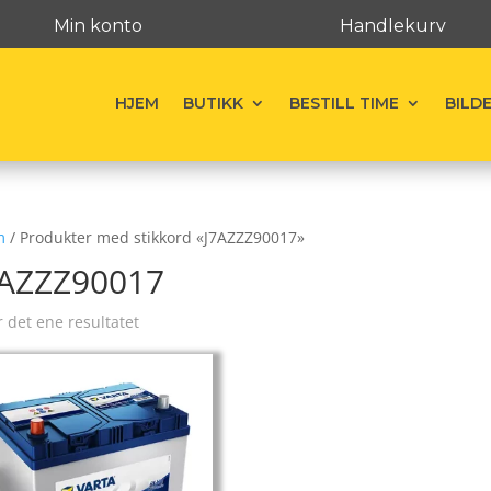
Min konto
Handlekurv
HJEM
BUTIKK
BESTILL TIME
BILD
m
/ Produkter med stikkord «J7AZZZ90017»
7AZZZ90017
r det ene resultatet