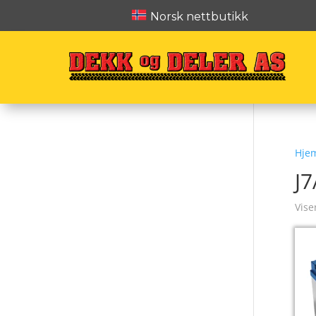
Norsk nettbutikk
Hje
J
Vise