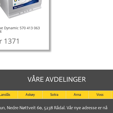
ue Dynamic 570 413 063
4
r
1371
VÅRE AVDELINGER
Landås
Askøy
Sotra
Arna
Voss
tun, Nedre Nøttveit 60, 5238 Rådal. Vår nye adresse er nå