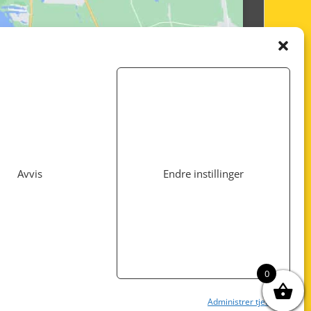
Avvis
Endre instillinger
Utviklet av
www.webshop1.no
0
Administrer tjenester