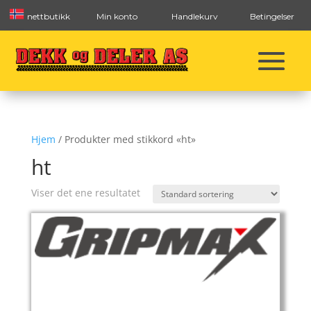
nettbutikk
Min konto
Handlekurv
Betingelser
Hjem
/ Produkter med stikkord «ht»
ht
Viser det ene resultatet