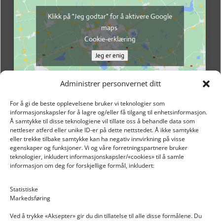
Klikk på "Jeg godtar" for å aktivere Google
maps
Cookie-erklæring
Jeg er enig
Administrer personvernet ditt
For å gi de beste opplevelsene bruker vi teknologier som
informasjonskapsler for å lagre og/eller få tilgang til enhetsinformasjon.
Å samtykke til disse teknologiene vil tillate oss å behandle data som
nettleser atferd eller unike ID-er på dette nettstedet. Å ikke samtykke
eller trekke tilbake samtykke kan ha negativ innvirkning på visse
egenskaper og funksjoner. Vi og våre forretningspartnere bruker
teknologier, inkludert informasjonskapsler/«cookies» til å samle
informasjon om deg for forskjellige formål, inkludert:
Email: post@dekkogdeler.nextlogixs.com
Statistiske
Markedsføring
Org. nr: 817188222
Ved å trykke «Aksepter» gir du din tillatelse til alle disse formålene. Du