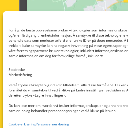
For å gi de beste opplevelsene bruker vi teknologier som informasjonskapsl
og/eller få tilgang til enhetsinformasjon. Å samtykke til disse teknologiene vil
behandle data som nettleser atferd eller unike ID-er på dette nettstedet. Å 
trekke tilbake samtykke kan ha negativ innvirkning på visse egenskaper og 
våre forretningspartnere bruker teknologier, inkludert informasjonskapsler/
samle informasjon om deg for forskjellige formål, inkludert:
Statistiske
Markedsføring
Ved å trykke «Aksepter» gir du din tillatelse til alle disse formålene. Du kan
formålet du vil samtykke til ved å klikke på Endre innstillinger ved siden av
Nedre Nøttveit 60, 5238 Rådal
deretter trykke «Lagre innstillinger».
Email: post@dekkogdeler.com
Du kan lese mer om hvordan vi bruker informasjonskapsler og annen teknol
samler inn og behandler personopplysninger ved å klikke på lenken.
Org. nr: 996430022
Cookie-erklæring
Personvernerklæring