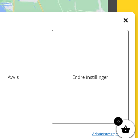
Avvis
Endre instillinger
Utviklet av
www.webshop1.no
0
Administrer tjenester