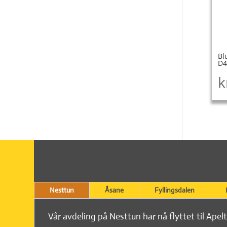
Bl
D4
k
Nesttun
Åsane
Fyllingsdalen
Vår avdeling på Nesttun har nå flyttet til Apel