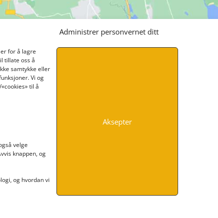
Administrer personvernet ditt
er for å lagre
 tillate oss å
ikke samtykke eller
funksjoner. Vi og
«cookies» til å
Aksepter
INFORMASJON
 også velge
 Avvis knappen, og
Kontakt oss
Endre time
Personvern
ogi, og hvordan vi