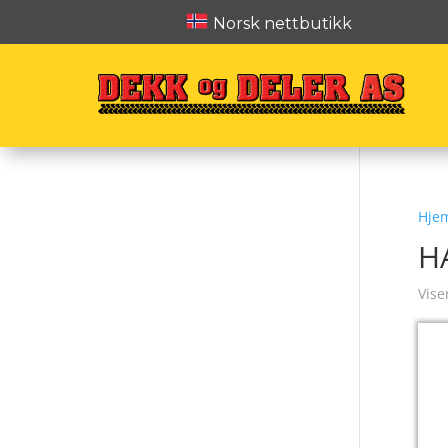
Norsk nettbutikk
Hje
H
Vise