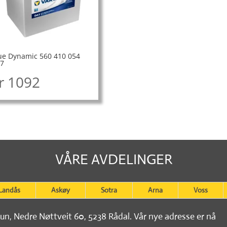
ue Dynamic 560 410 054
7
r
1092
VÅRE AVDELINGER
Landås
Askøy
Sotra
Arna
Voss
tun, Nedre Nøttveit 60, 5238 Rådal. Vår nye adresse er nå