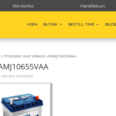
Min konto
Handlekurv
HJEM
BUTIKK
BESTILL TIME
BILD
m
/ Produkter med stikkord «HAMJ10655VAA»
AMJ10655VAA
r det ene resultatet