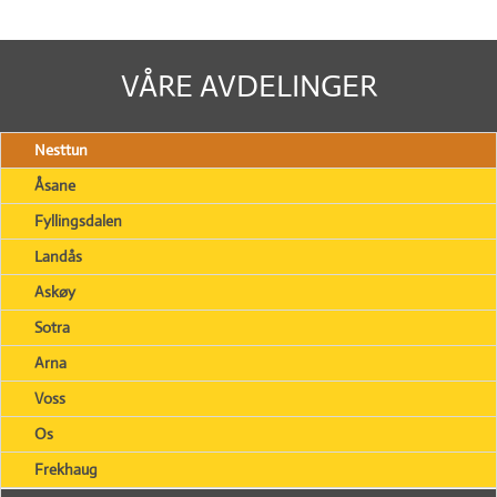
VÅRE AVDELINGER
Nesttun
Åsane
Fyllingsdalen
Landås
Askøy
Sotra
Arna
Voss
Os
Frekhaug