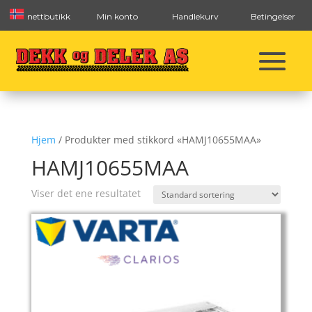
nettbutikk
Min konto
Handlekurv
Betingelser
Hjem
/ Produkter med stikkord «HAMJ10655MAA»
HAMJ10655MAA
Viser det ene resultatet