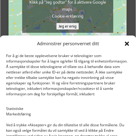
Klikk på "Jeg godtar" for å aktivere Google
maps
Cookie-erklæring
Jeg er enig
Administrer personvernet ditt
For å gi de beste opplevelsene bruker vi teknologier som
informasjonskapsler for å lagre og/eller få tilgang til enhetsinformasjon.
Å samtykke til disse teknologiene vil tillate oss å behandle data som
nettleser atferd eller unike ID-er på dette nettstedet. Å ikke samtykke
eller trekke tilbake samtykke kan ha negativ innvirkning på visse
egenskaper og funksjoner. Vi og våre forretningspartnere bruker
teknologier, inkludert informasjonskapsler/«cookies» til å samle
informasjon om deg for forskjellige formål, inkludert:
Email: post@dekkogdeler.nextlogixs.com
Statistiske
Markedsføring
Org. nr: 817188222
Ved å trykke «Aksepter» gir du din tillatelse til alle disse formålene. Du
kan også velge formålet du vil samtykke til ved å klikke på Endre
innstillinger ved siden av Avvis knappen, og deretter trykke «Lagre