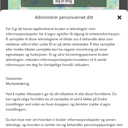
Jeg er enig
Administrer personvernet ditt
For å gi de beste opplevelsene bruker vi teknologier som
informasjonskapsler for å lagre og/eller få tilgang til enhetsinformasjon.
Å samtykke til disse teknologiene vil tillate oss å behandle data som
nettleser atferd eller unike ID-er på dette nettstedet. Å ikke samtykke
eller trekke tilbake samtykke kan ha negativ innvirkning på visse
egenskaper og funksjoner. Vi og våre forretningspartnere bruker
teknologier, inkludert informasjonskapsler/«cookies» til å samle
informasjon om deg for forskjellige formål, inkludert:
Email: post@dekkogdeler.nextlogixs.com
Statistiske
Markedsføring
Org. nr: 817188222
Ved å trykke «Aksepter» gir du din tillatelse til alle disse formålene. Du
kan også velge formålet du vil samtykke til ved å klikke på Endre
innstillinger ved siden av Avvis knappen, og deretter trykke «Lagre
innstillinger».
Du kan lese mer om hvordan vi bruker informasjonskapsler og annen
INFORMASJON
teknologi, og hvordan vi samler inn og behandler personopplysninger ved