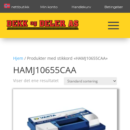
nettbutikk
Min konto
Handlekurv
Betingelser
Hjem
/ Produkter med stikkord «HAMJ10655CAA»
HAMJ10655CAA
Viser det ene resultatet