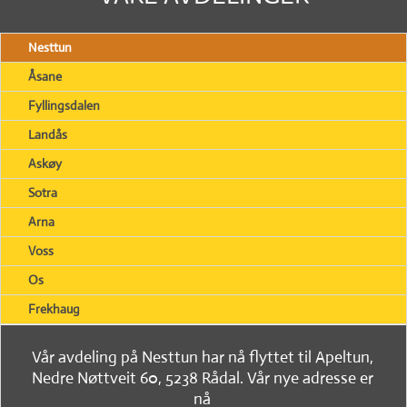
Nesttun
Åsane
Fyllingsdalen
Landås
Askøy
Sotra
Arna
Voss
Os
Frekhaug
Vår avdeling på Nesttun har nå flyttet til Apeltun,
Nedre Nøttveit 60, 5238 Rådal. Vår nye adresse er
nå