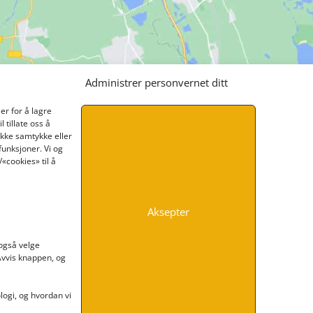
Administrer personvernet ditt
er for å lagre
 tillate oss å
ikke samtykke eller
funksjoner. Vi og
«cookies» til å
Aksepter
INFORMASJON
 også velge
 Avvis knappen, og
Kontakt oss
Endre time
Personvern
ogi, og hvordan vi