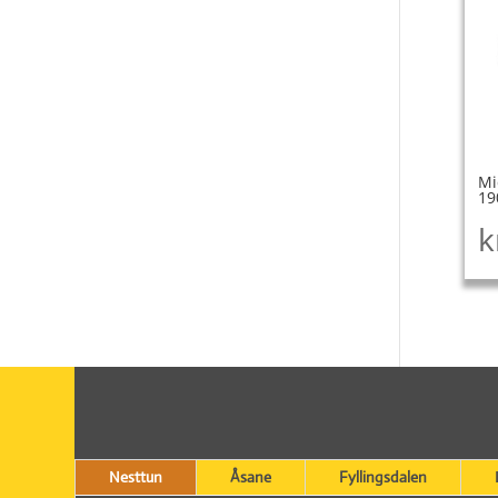
Mi
19
k
Nesttun
Åsane
Fyllingsdalen