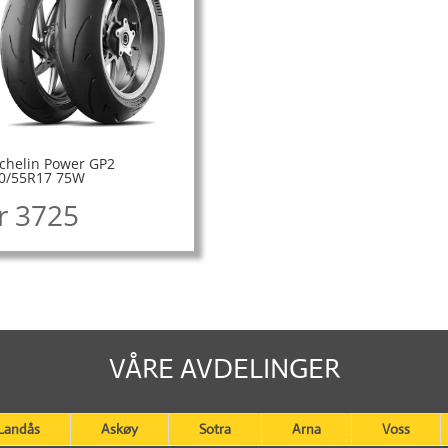
chelin Power GP2
0/55R17 75W
r
3725
VÅRE AVDELINGER
Landås
Askøy
Sotra
Arna
Voss