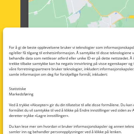
For å gi de beste opplevelsene bruker vi teknologier som informasjonskapsl
og/eller få tilgang til enhetsinformasjon. Å samtykke til disse teknologiene vil
behandle data som nettleser atferd eller unike ID-er på dette nettstedet. Å 
trekke tilbake samtykke kan ha negativ innvirkning på visse egenskaper og 
våre forretningspartnere bruker teknologier, inkludert informasjonskapsler/
samle informasjon om deg for forskjellige formål, inkludert:
Statistiske
Markedsføring
Ved å trykke «Aksepter» gir du din tillatelse til alle disse formålene. Du kan
formålet du vil samtykke til ved å klikke på Endre innstillinger ved siden av
Nedre Nøttveit 60, 5238 Rådal
deretter trykke «Lagre innstillinger».
Email: post@dekkogdeler.com
Du kan lese mer om hvordan vi bruker informasjonskapsler og annen teknol
samler inn og behandler personopplysninger ved å klikke på lenken.