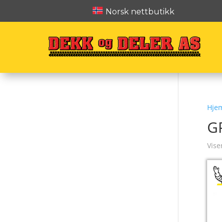
Norsk nettbutikk
Hje
G
Vise