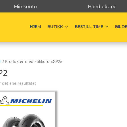
Min konto
Handlekurv
HJEM
BUTIKK
BESTILL TIME
BILD
m
/ Produkter med stikkord «GP2»
P2
r det ene resultatet