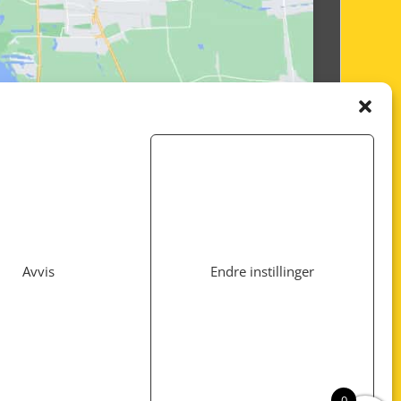
Avvis
Endre instillinger
Utviklet av
www.webshop1.no
0