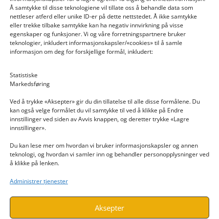
Å samtykke til disse teknologiene vil tillate oss å behandle data som
nettleser atferd eller unike ID-er på dette nettstedet. Å ikke samtykke
eller trekke tilbake samtykke kan ha negativ innvirkning på visse
egenskaper og funksjoner. Vi og våre forretningspartnere bruker
teknologier, inkludert informasjonskapsler/«cookies» til å samle
informasjon om deg for forskjellige formål, inkludert:
Email: post@dekkogdeler.nextlogixs.com
Statistiske
Markedsføring
Org. nr: 817188222
Ved å trykke «Aksepter» gir du din tillatelse til alle disse formålene. Du
kan også velge formålet du vil samtykke til ved å klikke på Endre
innstillinger ved siden av Avvis knappen, og deretter trykke «Lagre
innstillinger».
Du kan lese mer om hvordan vi bruker informasjonskapsler og annen
INFORMASJON
teknologi, og hvordan vi samler inn og behandler personopplysninger ved
å klikke på lenken.
Kontakt oss
Administrer tjenester
Endre time
Personvern
Aksepter