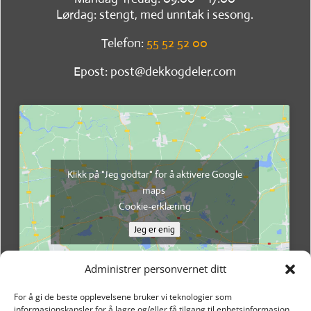
Lørdag: stengt, med unntak i sesong.
Telefon:
55 52 52 00
Epost: post@dekkogdeler.com
Klikk på "Jeg godtar" for å aktivere Google
maps
Cookie-erklæring
Jeg er enig
Administrer personvernet ditt
For å gi de beste opplevelsene bruker vi teknologier som
informasjonskapsler for å lagre og/eller få tilgang til enhetsinformasjon.