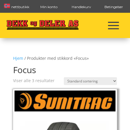
nettbutikk
Min konto
Handlekurv
Betingelser
Hjem
/ Produkter med stikkord «Focus»
Focus
Viser alle 3 resultater