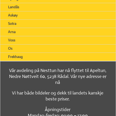
Landås
Askøy
Sotra
Arna
Voss
Os
Frekhaug
Vår avdeling på Nesttun har nå flyttet til Apeltun,
Nedre Nøttveit 60, 5238 Rådal. Vår nye adresse er
nå
Vi har både bildeler og dekk til landets kanskje
beste priser.
Åpningstider
Mandag-fredag: 09:00 – 17:00