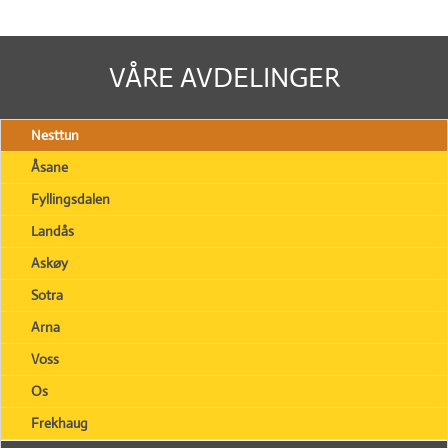
VÅRE AVDELINGER
Nesttun
Åsane
Fyllingsdalen
Landås
Askøy
Sotra
Arna
Voss
Os
Frekhaug