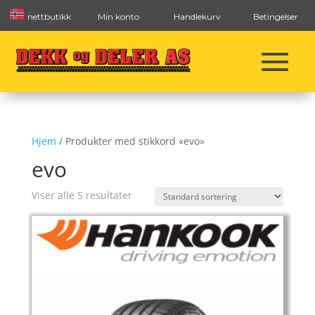
nettbutikk
Min konto
Handlekurv
Betingelser
Hjem
/ Produkter med stikkord «evo»
evo
Viser alle 5 resultater