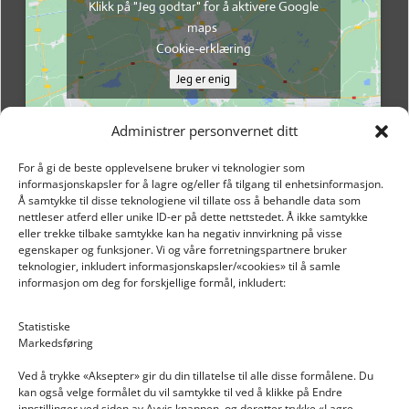
Klikk på "Jeg godtar" for å aktivere Google
maps
Cookie-erklæring
Jeg er enig
Administrer personvernet ditt
For å gi de beste opplevelsene bruker vi teknologier som
informasjonskapsler for å lagre og/eller få tilgang til enhetsinformasjon.
Å samtykke til disse teknologiene vil tillate oss å behandle data som
nettleser atferd eller unike ID-er på dette nettstedet. Å ikke samtykke
eller trekke tilbake samtykke kan ha negativ innvirkning på visse
egenskaper og funksjoner. Vi og våre forretningspartnere bruker
teknologier, inkludert informasjonskapsler/«cookies» til å samle
informasjon om deg for forskjellige formål, inkludert:
Email: post@dekkogdeler.nextlogixs.com
Statistiske
Markedsføring
Org. nr: 817188222
Ved å trykke «Aksepter» gir du din tillatelse til alle disse formålene. Du
kan også velge formålet du vil samtykke til ved å klikke på Endre
innstillinger ved siden av Avvis knappen, og deretter trykke «Lagre