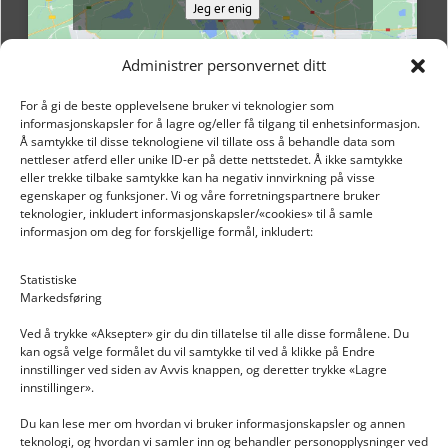
Jeg er enig
Administrer personvernet ditt
For å gi de beste opplevelsene bruker vi teknologier som
informasjonskapsler for å lagre og/eller få tilgang til enhetsinformasjon.
Å samtykke til disse teknologiene vil tillate oss å behandle data som
nettleser atferd eller unike ID-er på dette nettstedet. Å ikke samtykke
eller trekke tilbake samtykke kan ha negativ innvirkning på visse
egenskaper og funksjoner. Vi og våre forretningspartnere bruker
teknologier, inkludert informasjonskapsler/«cookies» til å samle
informasjon om deg for forskjellige formål, inkludert:
Email: post@dekkogdeler.nextlogixs.com
Statistiske
Markedsføring
Org. nr: 817188222
Ved å trykke «Aksepter» gir du din tillatelse til alle disse formålene. Du
kan også velge formålet du vil samtykke til ved å klikke på Endre
innstillinger ved siden av Avvis knappen, og deretter trykke «Lagre
innstillinger».
Du kan lese mer om hvordan vi bruker informasjonskapsler og annen
INFORMASJON
teknologi, og hvordan vi samler inn og behandler personopplysninger ved