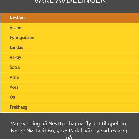
Nesttun
Åsane
Fyllingsdalen
Landås
Askøy
Sotra
Arna
Voss
Os
Frekhaug
Vår avdeling på Nesttun har nå flyttet til Apeltun,
Nedre Nøttveit 60, 5238 Rådal. Vår nye adresse er
nå