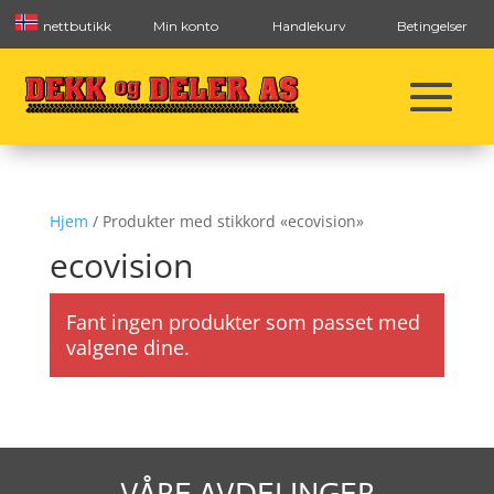
nettbutikk
Min konto
Handlekurv
Betingelser
Hjem
/ Produkter med stikkord «ecovision»
ecovision
Fant ingen produkter som passet med
valgene dine.
VÅRE AVDELINGER