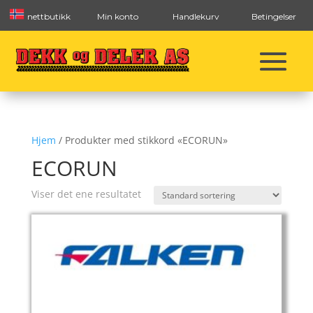
nettbutikk
Min konto
Handlekurv
Betingelser
Hjem
/ Produkter med stikkord «ECORUN»
ECORUN
Viser det ene resultatet