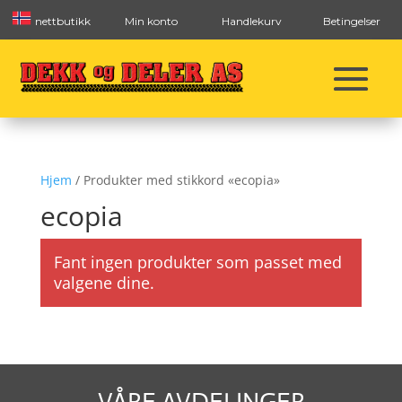
nettbutikk
Min konto
Handlekurv
Betingelser
Hjem
/ Produkter med stikkord «ecopia»
ecopia
Fant ingen produkter som passet med
valgene dine.
VÅRE AVDELINGER