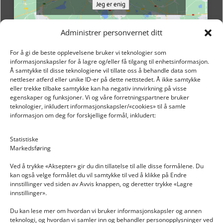
Jeg er enig
Administrer personvernet ditt
For å gi de beste opplevelsene bruker vi teknologier som
informasjonskapsler for å lagre og/eller få tilgang til enhetsinformasjon.
Å samtykke til disse teknologiene vil tillate oss å behandle data som
nettleser atferd eller unike ID-er på dette nettstedet. Å ikke samtykke
eller trekke tilbake samtykke kan ha negativ innvirkning på visse
egenskaper og funksjoner. Vi og våre forretningspartnere bruker
teknologier, inkludert informasjonskapsler/«cookies» til å samle
informasjon om deg for forskjellige formål, inkludert:
Email: post@dekkogdeler.nextlogixs.com
Statistiske
Markedsføring
Org. nr: 817188222
Ved å trykke «Aksepter» gir du din tillatelse til alle disse formålene. Du
kan også velge formålet du vil samtykke til ved å klikke på Endre
innstillinger ved siden av Avvis knappen, og deretter trykke «Lagre
innstillinger».
Du kan lese mer om hvordan vi bruker informasjonskapsler og annen
INFORMASJON
teknologi, og hvordan vi samler inn og behandler personopplysninger ved