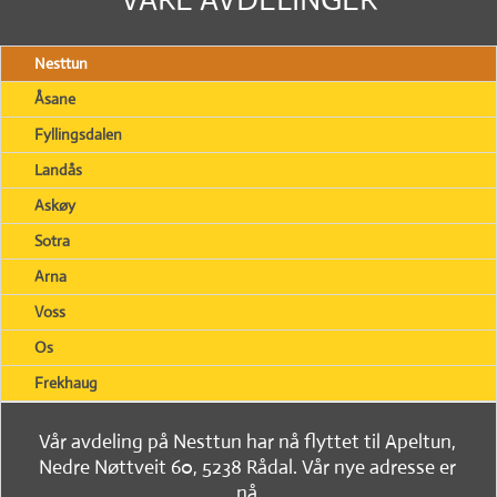
Nesttun
Åsane
Fyllingsdalen
Landås
Askøy
Sotra
Arna
Voss
Os
Frekhaug
Vår avdeling på Nesttun har nå flyttet til Apeltun,
Nedre Nøttveit 60, 5238 Rådal. Vår nye adresse er
nå