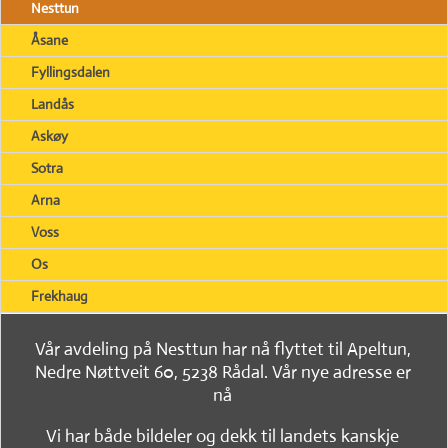
Nesttun
Åsane
Fyllingsdalen
Landås
Askøy
Sotra
Arna
Voss
Os
Frekhaug
Vår avdeling på Nesttun har nå flyttet til Apeltun,
Nedre Nøttveit 60, 5238 Rådal. Vår nye adresse er
nå
Vi har både bildeler og dekk til landets kanskje