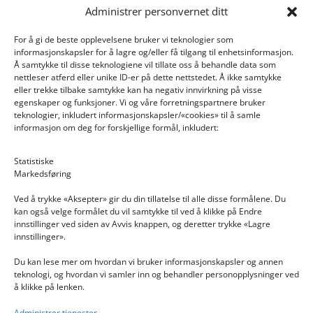
Administrer personvernet ditt
For å gi de beste opplevelsene bruker vi teknologier som
informasjonskapsler for å lagre og/eller få tilgang til enhetsinformasjon.
Å samtykke til disse teknologiene vil tillate oss å behandle data som
nettleser atferd eller unike ID-er på dette nettstedet. Å ikke samtykke
eller trekke tilbake samtykke kan ha negativ innvirkning på visse
egenskaper og funksjoner. Vi og våre forretningspartnere bruker
teknologier, inkludert informasjonskapsler/«cookies» til å samle
informasjon om deg for forskjellige formål, inkludert:
Email: post@dekkogdeler.nextlogixs.com
Statistiske
Markedsføring
Org. nr: 817188222
Ved å trykke «Aksepter» gir du din tillatelse til alle disse formålene. Du
kan også velge formålet du vil samtykke til ved å klikke på Endre
innstillinger ved siden av Avvis knappen, og deretter trykke «Lagre
innstillinger».
Du kan lese mer om hvordan vi bruker informasjonskapsler og annen
INFORMASJON
teknologi, og hvordan vi samler inn og behandler personopplysninger ved
å klikke på lenken.
Kontakt oss
Administrer tjenester