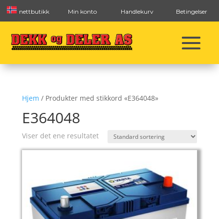
nettbutikk
Min konto
Handlekurv
Betingelser
Hjem
/ Produkter med stikkord «E364048»
E364048
Viser det ene resultatet