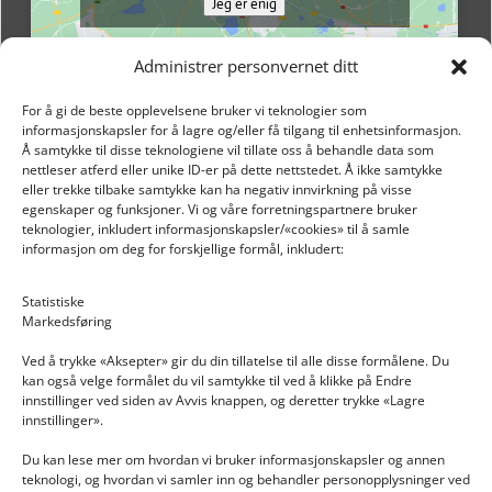
Jeg er enig
Administrer personvernet ditt
For å gi de beste opplevelsene bruker vi teknologier som
informasjonskapsler for å lagre og/eller få tilgang til enhetsinformasjon.
Å samtykke til disse teknologiene vil tillate oss å behandle data som
nettleser atferd eller unike ID-er på dette nettstedet. Å ikke samtykke
eller trekke tilbake samtykke kan ha negativ innvirkning på visse
egenskaper og funksjoner. Vi og våre forretningspartnere bruker
teknologier, inkludert informasjonskapsler/«cookies» til å samle
informasjon om deg for forskjellige formål, inkludert:
Email: post@dekkogdeler.nextlogixs.com
Statistiske
Markedsføring
Org. nr: 817188222
Ved å trykke «Aksepter» gir du din tillatelse til alle disse formålene. Du
kan også velge formålet du vil samtykke til ved å klikke på Endre
innstillinger ved siden av Avvis knappen, og deretter trykke «Lagre
innstillinger».
Du kan lese mer om hvordan vi bruker informasjonskapsler og annen
INFORMASJON
teknologi, og hvordan vi samler inn og behandler personopplysninger ved