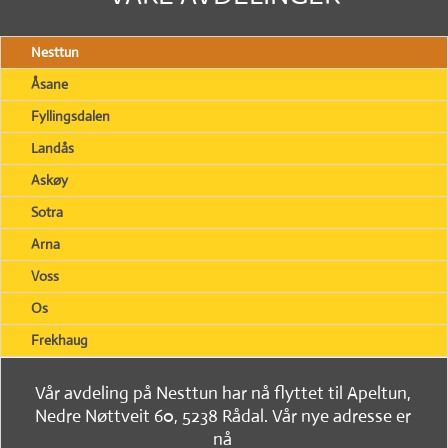
Nesttun
Åsane
Fyllingsdalen
Landås
Askøy
Sotra
Arna
Voss
Os
Frekhaug
Vår avdeling på Nesttun har nå flyttet til Apeltun,
Nedre Nøttveit 60, 5238 Rådal. Vår nye adresse er
nå