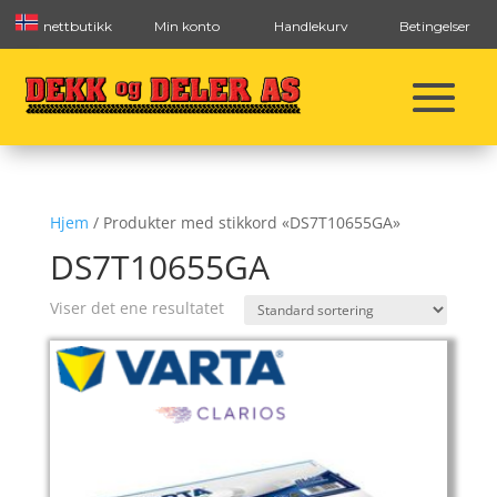
nettbutikk
Min konto
Handlekurv
Betingelser
Hjem
/ Produkter med stikkord «DS7T10655GA»
DS7T10655GA
Viser det ene resultatet