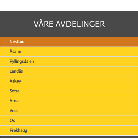
VÅRE AVDELINGER
Nesttun
Åsane
Fyllingsdalen
Landås
Askøy
Sotra
Arna
Voss
Os
Frekhaug