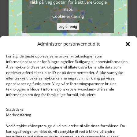
Klikk på "Jeg godtar" for å aktivere Google
maps
Cookie-erklæring
Jeg er enig
Administrer personvernet ditt
For å gi de beste opplevelsene bruker vi teknologier som
informasjonskapsler for å lagre og/eller få tilgang til enhetsinformasjon.
Å samtykke til disse teknologiene vil tillate oss å behandle data som
nettleser atferd eller unike ID-er på dette nettstedet. Å ikke samtykke
eller trekke tilbake samtykke kan ha negativ innvirkning på visse
egenskaper og funksjoner. Vi og våre forretningspartnere bruker
teknologier, inkludert informasjonskapsler/«cookies» til å samle
informasjon om deg for forskjellige formål, inkludert:
Email: post@dekkogdeler.nextlogixs.com
Statistiske
Markedsføring
Org. nr: 817188222
Ved å trykke «Aksepter» gir du din tillatelse til alle disse formålene. Du
kan også velge formålet du vil samtykke til ved å klikke på Endre
innstillinger ved siden av Avvis knappen, og deretter trykke «Lagre