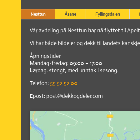
Nesttun
Åsane
Fyllingsdalen
Vår avdeling på Nesttun har nå flyttet til Apel
Vi har både bildeler og dekk til landets kanskje
Åpningstider
Mandag-fredag: 09:00 – 17:00
Lørdag: stengt, med unntak i sesong.
Telefon:
55 52 52 00
Epost: post@dekkogdeler.com