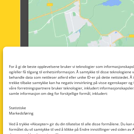
For å gi de beste opplevelsene bruker vi teknologier som informasjonskapsl
og/eller få tilgang til enhetsinformasjon. Å samtykke til disse teknologiene vil
behandle data som nettleser atferd eller unike ID-er på dette nettstedet. Å 
trekke tilbake samtykke kan ha negativ innvirkning på visse egenskaper og 
våre forretningspartnere bruker teknologier, inkludert informasjonskapsler/
samle informasjon om deg for forskjellige formål, inkludert:
Statistiske
Markedsføring
Ved å trykke «Aksepter» gir du din tillatelse til alle disse formålene. Du kan
formålet du vil samtykke til ved å klikke på Endre innstillinger ved siden av
Nedre Nøttveit 60, 5238 Rådal