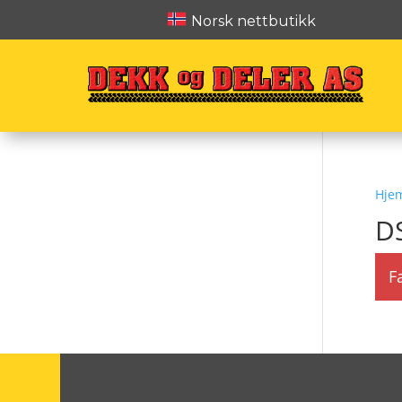
Norsk nettbutikk
Hje
D
F