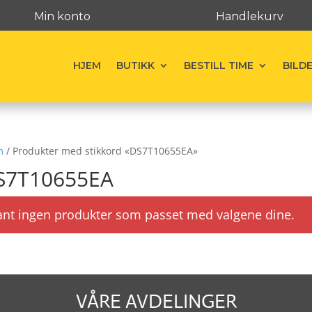
Min konto
Handlekurv
HJEM
BUTIKK
BESTILL TIME
BILD
m
/ Produkter med stikkord «DS7T10655EA»
S7T10655EA
ant ingen produkter som passet med valgene dine.
VÅRE AVDELINGER