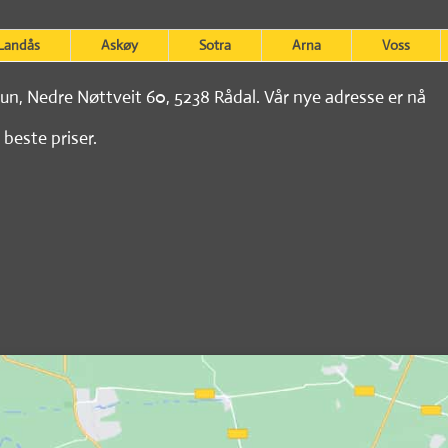
Landås
Askøy
Sotra
Arna
Voss
tun, Nedre Nøttveit 60, 5238 Rådal. Vår nye adresse er nå
 beste priser.