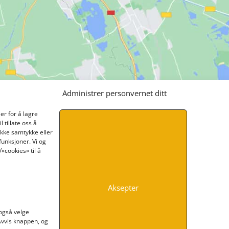
Administrer personvernet ditt
er for å lagre
 tillate oss å
ikke samtykke eller
funksjoner. Vi og
«cookies» til å
Aksepter
INFORMASJON
 også velge
 Avvis knappen, og
Kontakt oss