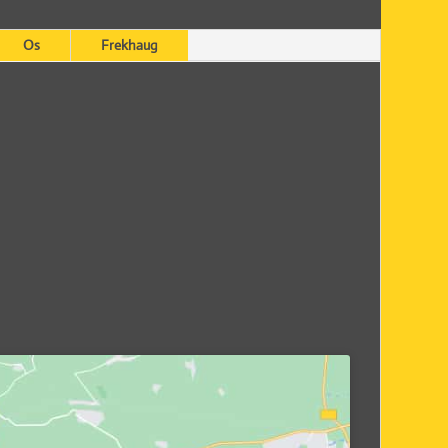
Os
Frekhaug