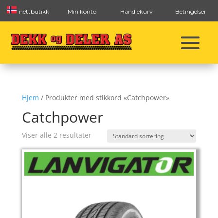
nettbutikk
Min konto
Handlekurv
Betingelser
Hjem
/ Produkter med stikkord «Catchpower»
Catchpower
Viser alle 2 resultater