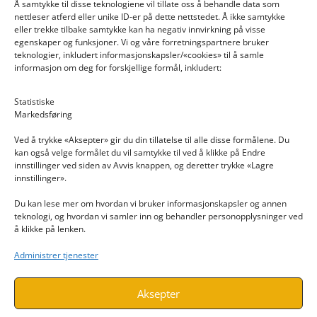
Å samtykke til disse teknologiene vil tillate oss å behandle data som
nettleser atferd eller unike ID-er på dette nettstedet. Å ikke samtykke
eller trekke tilbake samtykke kan ha negativ innvirkning på visse
egenskaper og funksjoner. Vi og våre forretningspartnere bruker
teknologier, inkludert informasjonskapsler/«cookies» til å samle
informasjon om deg for forskjellige formål, inkludert:
Email: post@dekkogdeler.nextlogixs.com
Statistiske
Markedsføring
Org. nr: 817188222
Ved å trykke «Aksepter» gir du din tillatelse til alle disse formålene. Du
kan også velge formålet du vil samtykke til ved å klikke på Endre
innstillinger ved siden av Avvis knappen, og deretter trykke «Lagre
innstillinger».
Du kan lese mer om hvordan vi bruker informasjonskapsler og annen
INFORMASJON
teknologi, og hvordan vi samler inn og behandler personopplysninger ved
å klikke på lenken.
Kontakt oss
Administrer tjenester
Endre time
Personvern
Aksepter