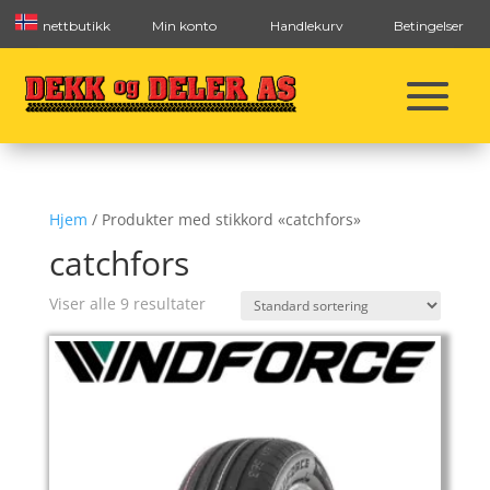
nettbutikk
Min konto
Handlekurv
Betingelser
Hjem
/ Produkter med stikkord «catchfors»
catchfors
Viser alle 9 resultater