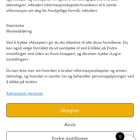
teknologier, inkludert informasjonskapsler/«cookies» til å samle
informasjon om deg for forskjellige formål, inkludert:
Email: post@dekkogdeler.nextlogixs.com
Statistiske
Markedsføring
Org. nr: 817188222
Ved å trykke «Aksepter» gir du din tillatelse til alle disse formålene. Du
kan også velge formålet du vil samtykke til ved å klikke på Endre
innstillinger ved siden av Avvis knappen, og deretter trykke «Lagre
innstillinger».
Du kan lese mer om hvordan vi bruker informasjonskapsler og annen
INFORMASJON
teknologi, og hvordan vi samler inn og behandler personopplysninger ved
å klikke på lenken.
Kontakt oss
Administrer tjenester
Endre time
Personvern
Aksepter
Avvis
0
Endre instillinger