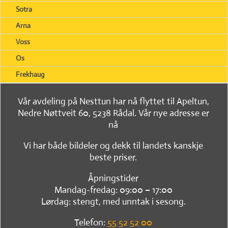
Sotra
Arna
Voss
Os
Frekhaug
Vår avdeling på Nesttun har nå flyttet til Apeltun,
Nedre Nøttveit 60, 5238 Rådal. Vår nye adresse er
nå
Vi har både bildeler og dekk til landets kanskje
beste priser.
Åpningstider
Mandag-fredag: 09:00 – 17:00
Lørdag: stengt, med unntak i sesong.
Telefon:
55 52 52 00