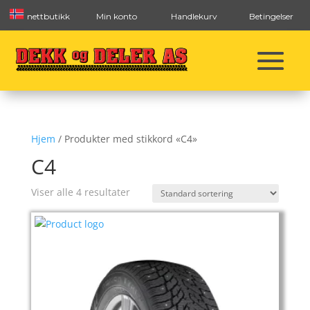
nettbutikk
Min konto
Handlekurv
Betingelser
Hjem
/ Produkter med stikkord «C4»
C4
Viser alle 4 resultater