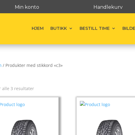
Min konto
Handlekurv
HJEM
BUTIKK
BESTILL TIME
BILD
m
/ Produkter med stikkord «c3»
3
r alle 3 resultater