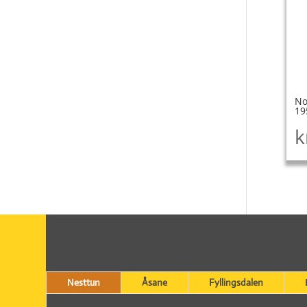
No
19
k
Nesttun
Åsane
Fyllingsdalen