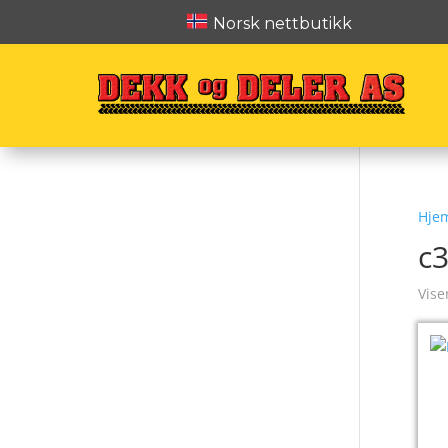
Norsk nettbutikk
Hje
c
Vise