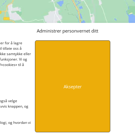
Administrer personvernet ditt
er for å lagre
 tillate oss å
ikke samtykke eller
funksjoner. Vi og
«cookies» til å
Aksepter
INFORMASJON
 også velge
 Avvis knappen, og
Kontakt oss
Endre time
Personvern
ogi, og hvordan vi