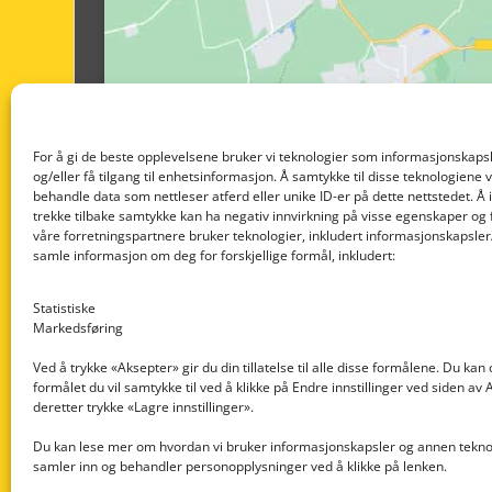
For å gi de beste opplevelsene bruker vi teknologier som informasjonskapsl
og/eller få tilgang til enhetsinformasjon. Å samtykke til disse teknologiene vil
behandle data som nettleser atferd eller unike ID-er på dette nettstedet. Å 
trekke tilbake samtykke kan ha negativ innvirkning på visse egenskaper og 
våre forretningspartnere bruker teknologier, inkludert informasjonskapsler/
samle informasjon om deg for forskjellige formål, inkludert:
Statistiske
Markedsføring
Ved å trykke «Aksepter» gir du din tillatelse til alle disse formålene. Du kan
formålet du vil samtykke til ved å klikke på Endre innstillinger ved siden av
Nedre Nøttveit 60, 5238 Rådal
deretter trykke «Lagre innstillinger».
Email: post@dekkogdeler.com
Du kan lese mer om hvordan vi bruker informasjonskapsler og annen teknol
samler inn og behandler personopplysninger ved å klikke på lenken.
Org. nr: 996430022