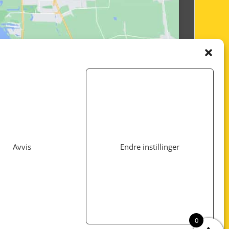
Avvis
Endre instillinger
Utviklet av
www.webshop1.no
0