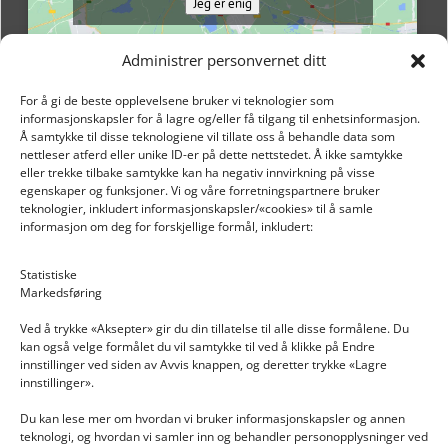
Jeg er enig
Administrer personvernet ditt
For å gi de beste opplevelsene bruker vi teknologier som
informasjonskapsler for å lagre og/eller få tilgang til enhetsinformasjon.
Å samtykke til disse teknologiene vil tillate oss å behandle data som
nettleser atferd eller unike ID-er på dette nettstedet. Å ikke samtykke
eller trekke tilbake samtykke kan ha negativ innvirkning på visse
egenskaper og funksjoner. Vi og våre forretningspartnere bruker
teknologier, inkludert informasjonskapsler/«cookies» til å samle
informasjon om deg for forskjellige formål, inkludert:
Email: post@dekkogdeler.nextlogixs.com
Statistiske
Markedsføring
Org. nr: 817188222
Ved å trykke «Aksepter» gir du din tillatelse til alle disse formålene. Du
kan også velge formålet du vil samtykke til ved å klikke på Endre
innstillinger ved siden av Avvis knappen, og deretter trykke «Lagre
innstillinger».
Du kan lese mer om hvordan vi bruker informasjonskapsler og annen
INFORMASJON
teknologi, og hvordan vi samler inn og behandler personopplysninger ved