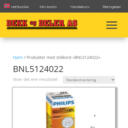
nettbutikk
Min konto
Handlekurv
Betingelser
Hjem
/ Produkter med stikkord «BNL5124022»
BNL5124022
Viser det ene resultatet