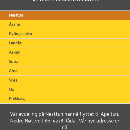
Nesttun
Åsane
Fyllingsdalen
Landås
Askøy
Sotra
Arna
Voss
Os
Frekhaug
Vår avdeling på Nesttun har nå flyttet til Apeltun,
Nedre Nøttveit 60, 5238 Rådal. Vår nye adresse er
nå