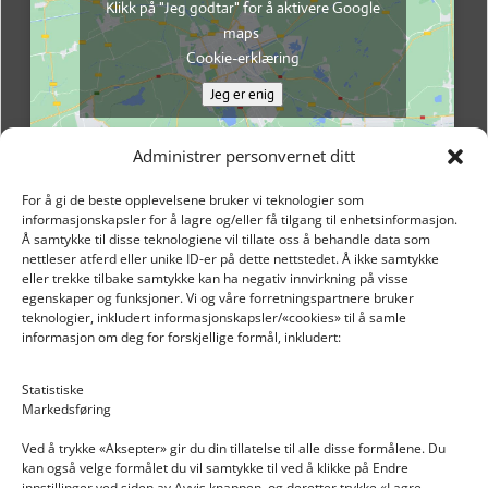
Klikk på "Jeg godtar" for å aktivere Google
maps
Cookie-erklæring
Jeg er enig
Administrer personvernet ditt
For å gi de beste opplevelsene bruker vi teknologier som
informasjonskapsler for å lagre og/eller få tilgang til enhetsinformasjon.
Å samtykke til disse teknologiene vil tillate oss å behandle data som
nettleser atferd eller unike ID-er på dette nettstedet. Å ikke samtykke
eller trekke tilbake samtykke kan ha negativ innvirkning på visse
egenskaper og funksjoner. Vi og våre forretningspartnere bruker
teknologier, inkludert informasjonskapsler/«cookies» til å samle
informasjon om deg for forskjellige formål, inkludert:
Email: post@dekkogdeler.nextlogixs.com
Statistiske
Markedsføring
Org. nr: 817188222
Ved å trykke «Aksepter» gir du din tillatelse til alle disse formålene. Du
kan også velge formålet du vil samtykke til ved å klikke på Endre
innstillinger ved siden av Avvis knappen, og deretter trykke «Lagre