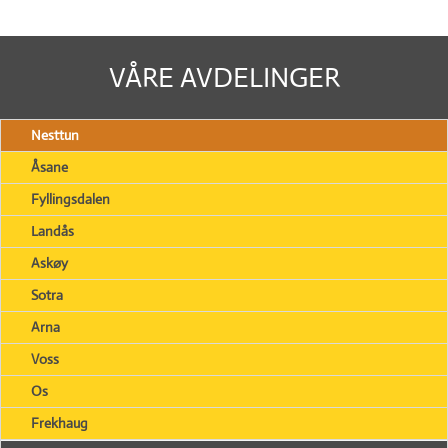
VÅRE AVDELINGER
Nesttun
Åsane
Fyllingsdalen
Landås
Askøy
Sotra
Arna
Voss
Os
Frekhaug