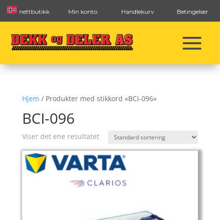
nettbutikk
Min konto
Handlekurv
Betingelser
Hjem
/ Produkter med stikkord «BCI-096»
BCI-096
Viser det ene resultatet