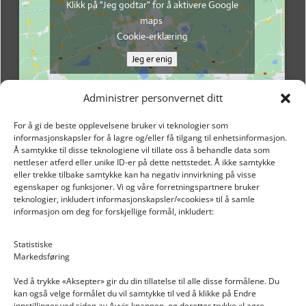
Klikk på "Jeg godtar" for å aktivere Google
maps
Cookie-erklæring
Jeg er enig
Administrer personvernet ditt
For å gi de beste opplevelsene bruker vi teknologier som
informasjonskapsler for å lagre og/eller få tilgang til enhetsinformasjon.
Å samtykke til disse teknologiene vil tillate oss å behandle data som
nettleser atferd eller unike ID-er på dette nettstedet. Å ikke samtykke
eller trekke tilbake samtykke kan ha negativ innvirkning på visse
egenskaper og funksjoner. Vi og våre forretningspartnere bruker
teknologier, inkludert informasjonskapsler/«cookies» til å samle
informasjon om deg for forskjellige formål, inkludert:
Email: post@dekkogdeler.nextlogixs.com
Statistiske
Markedsføring
Org. nr: 817188222
Ved å trykke «Aksepter» gir du din tillatelse til alle disse formålene. Du
kan også velge formålet du vil samtykke til ved å klikke på Endre
innstillinger ved siden av Avvis knappen, og deretter trykke «Lagre