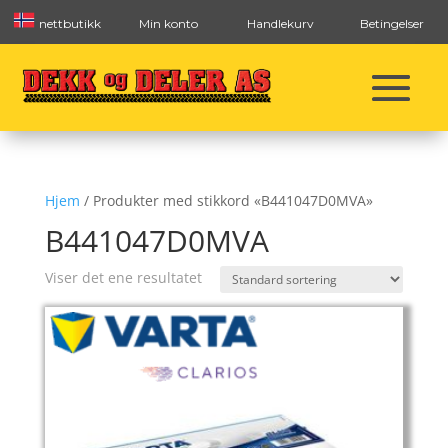
nettbutikk
Min konto
Handlekurv
Betingelser
Hjem
/ Produkter med stikkord «B441047D0MVA»
B441047D0MVA
Viser det ene resultatet