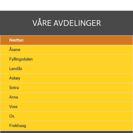
VÅRE AVDELINGER
Nesttun
Åsane
Fyllingsdalen
Landås
Askøy
Sotra
Arna
Voss
Os
Frekhaug