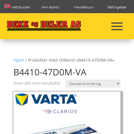
nettbutikk
Min konto
Handlekurv
Betingelser
Hjem
/ Produkter med stikkord «B4410-47D0M-VA»
B4410-47D0M-VA
Viser det ene resultatet