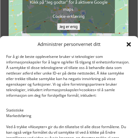
Klikk på "Jeg godtar" for å aktivere Google
maps
Cookie-erklæring
Jeg er enig
Administrer personvernet ditt
For å gi de beste opplevelsene bruker vi teknologier som
informasjonskapsler for å lagre og/eller få tilgang til enhetsinformasjon.
Å samtykke til disse teknologiene vil tillate oss å behandle data som
nettleser atferd eller unike ID-er på dette nettstedet. Å ikke samtykke
eller trekke tilbake samtykke kan ha negativ innvirkning på visse
egenskaper og funksjoner. Vi og våre forretningspartnere bruker
teknologier, inkludert informasjonskapsler/«cookies» til å samle
informasjon om deg for forskjellige formål, inkludert:
Email: post@dekkogdeler.nextlogixs.com
Statistiske
Markedsføring
Org. nr: 817188222
Ved å trykke «Aksepter» gir du din tillatelse til alle disse formålene. Du
kan også velge formålet du vil samtykke til ved å klikke på Endre
innstillinger ved siden av Avvis knappen, og deretter trykke «Lagre