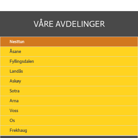
VÅRE AVDELINGER
Nesttun
Åsane
Fyllingsdalen
Landås
Askøy
Sotra
Arna
Voss
Os
Frekhaug