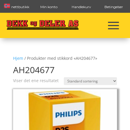
nettbutikk
Min konto
Handlekurv
Betingelser
Hjem
/ Produkter med stikkord «AH204677»
AH204677
Viser det ene resultatet