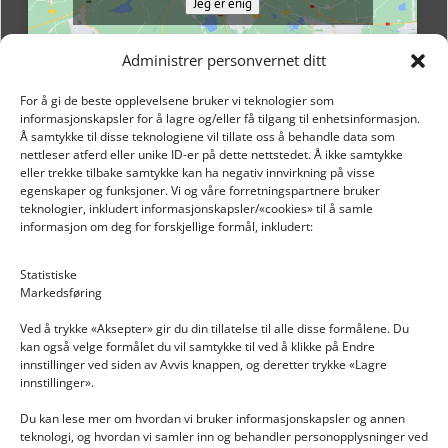
Jeg er enig
Administrer personvernet ditt
For å gi de beste opplevelsene bruker vi teknologier som
informasjonskapsler for å lagre og/eller få tilgang til enhetsinformasjon.
Å samtykke til disse teknologiene vil tillate oss å behandle data som
nettleser atferd eller unike ID-er på dette nettstedet. Å ikke samtykke
eller trekke tilbake samtykke kan ha negativ innvirkning på visse
egenskaper og funksjoner. Vi og våre forretningspartnere bruker
teknologier, inkludert informasjonskapsler/«cookies» til å samle
informasjon om deg for forskjellige formål, inkludert:
Email: post@dekkogdeler.nextlogixs.com
Statistiske
Markedsføring
Org. nr: 817188222
Ved å trykke «Aksepter» gir du din tillatelse til alle disse formålene. Du
kan også velge formålet du vil samtykke til ved å klikke på Endre
innstillinger ved siden av Avvis knappen, og deretter trykke «Lagre
innstillinger».
Du kan lese mer om hvordan vi bruker informasjonskapsler og annen
INFORMASJON
teknologi, og hvordan vi samler inn og behandler personopplysninger ved