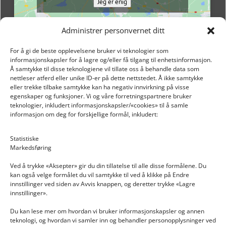
Jeg er enig
Administrer personvernet ditt
For å gi de beste opplevelsene bruker vi teknologier som
informasjonskapsler for å lagre og/eller få tilgang til enhetsinformasjon.
Å samtykke til disse teknologiene vil tillate oss å behandle data som
nettleser atferd eller unike ID-er på dette nettstedet. Å ikke samtykke
eller trekke tilbake samtykke kan ha negativ innvirkning på visse
egenskaper og funksjoner. Vi og våre forretningspartnere bruker
teknologier, inkludert informasjonskapsler/«cookies» til å samle
informasjon om deg for forskjellige formål, inkludert:
Email: post@dekkogdeler.nextlogixs.com
Statistiske
Markedsføring
Org. nr: 817188222
Ved å trykke «Aksepter» gir du din tillatelse til alle disse formålene. Du
kan også velge formålet du vil samtykke til ved å klikke på Endre
innstillinger ved siden av Avvis knappen, og deretter trykke «Lagre
innstillinger».
Du kan lese mer om hvordan vi bruker informasjonskapsler og annen
INFORMASJON
teknologi, og hvordan vi samler inn og behandler personopplysninger ved