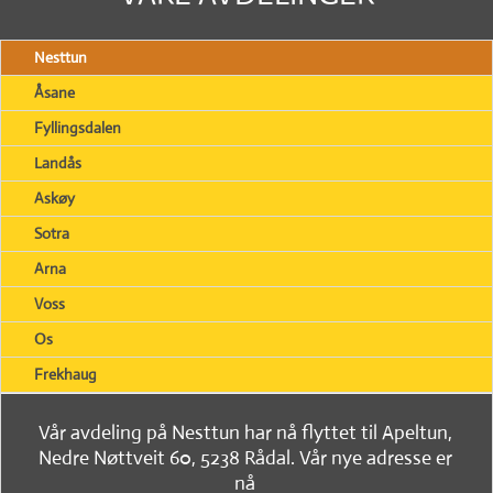
Nesttun
Åsane
Fyllingsdalen
Landås
Askøy
Sotra
Arna
Voss
Os
Frekhaug
Vår avdeling på Nesttun har nå flyttet til Apeltun,
Nedre Nøttveit 60, 5238 Rådal. Vår nye adresse er
nå