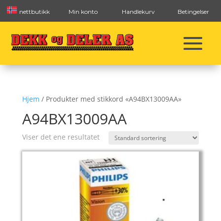
nettbutikk
Min konto
Handlekurv
Betingelser
Hjem
/ Produkter med stikkord «A94BX13009AA»
A94BX13009AA
Viser det ene resultatet