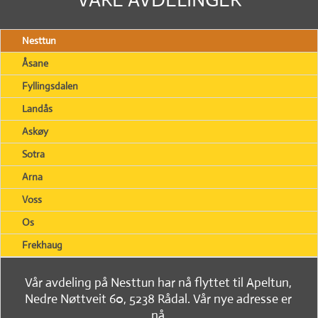
Nesttun
Åsane
Fyllingsdalen
Landås
Askøy
Sotra
Arna
Voss
Os
Frekhaug
Vår avdeling på Nesttun har nå flyttet til Apeltun,
Nedre Nøttveit 60, 5238 Rådal. Vår nye adresse er
nå