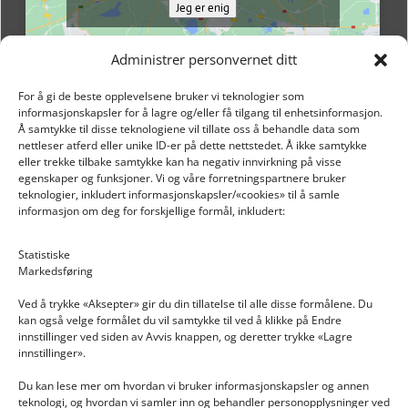
Jeg er enig
Administrer personvernet ditt
For å gi de beste opplevelsene bruker vi teknologier som
informasjonskapsler for å lagre og/eller få tilgang til enhetsinformasjon.
Å samtykke til disse teknologiene vil tillate oss å behandle data som
nettleser atferd eller unike ID-er på dette nettstedet. Å ikke samtykke
eller trekke tilbake samtykke kan ha negativ innvirkning på visse
egenskaper og funksjoner. Vi og våre forretningspartnere bruker
teknologier, inkludert informasjonskapsler/«cookies» til å samle
informasjon om deg for forskjellige formål, inkludert:
Email: post@dekkogdeler.nextlogixs.com
Statistiske
Markedsføring
Org. nr: 817188222
Ved å trykke «Aksepter» gir du din tillatelse til alle disse formålene. Du
kan også velge formålet du vil samtykke til ved å klikke på Endre
innstillinger ved siden av Avvis knappen, og deretter trykke «Lagre
innstillinger».
Du kan lese mer om hvordan vi bruker informasjonskapsler og annen
INFORMASJON
teknologi, og hvordan vi samler inn og behandler personopplysninger ved