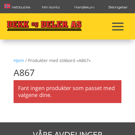
nettbutikk
Min konto
Handlekurv
Betingelser
Hjem
/ Produkter med stikkord «A867»
A867
Fant ingen produkter som passet med
valgene dine.
VÅRE AVDELINGER