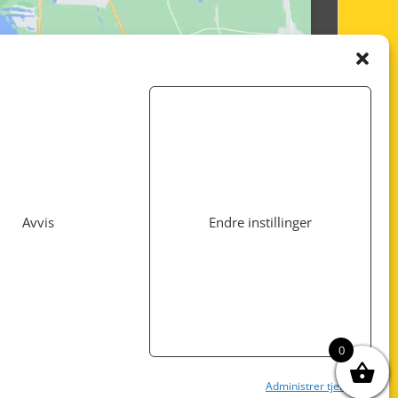
Avvis
Endre instillinger
Utviklet av
www.webshop1.no
0
Administrer tjenester