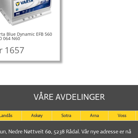
rta Blue Dynamic EFB 560
0 064 N60
r
1657
VÅRE AVDELINGER
Landås
Askøy
Sotra
Arna
Voss
tun, Nedre Nøttveit 60, 5238 Rådal. Vår nye adresse er nå