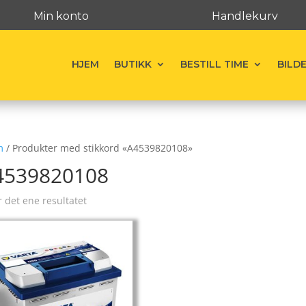
Min konto
Handlekurv
HJEM
BUTIKK
BESTILL TIME
BILD
m
/ Produkter med stikkord «A4539820108»
4539820108
r det ene resultatet