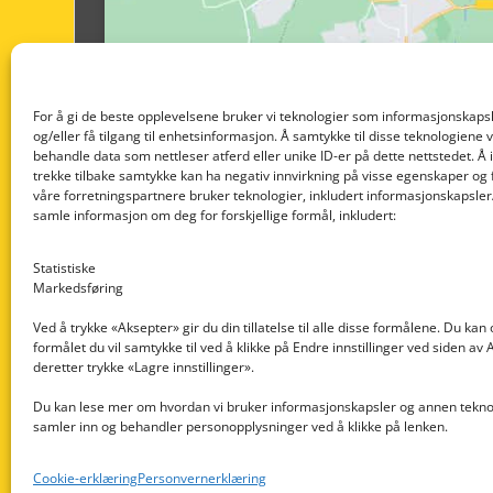
For å gi de beste opplevelsene bruker vi teknologier som informasjonskapsl
og/eller få tilgang til enhetsinformasjon. Å samtykke til disse teknologiene vil
behandle data som nettleser atferd eller unike ID-er på dette nettstedet. Å 
trekke tilbake samtykke kan ha negativ innvirkning på visse egenskaper og 
våre forretningspartnere bruker teknologier, inkludert informasjonskapsler/
samle informasjon om deg for forskjellige formål, inkludert:
Statistiske
Markedsføring
Ved å trykke «Aksepter» gir du din tillatelse til alle disse formålene. Du kan
formålet du vil samtykke til ved å klikke på Endre innstillinger ved siden av
Nedre Nøttveit 60, 5238 Rådal
deretter trykke «Lagre innstillinger».
Email: post@dekkogdeler.com
Du kan lese mer om hvordan vi bruker informasjonskapsler og annen teknol
samler inn og behandler personopplysninger ved å klikke på lenken.
Org. nr: 996430022
Cookie-erklæring
Personvernerklæring