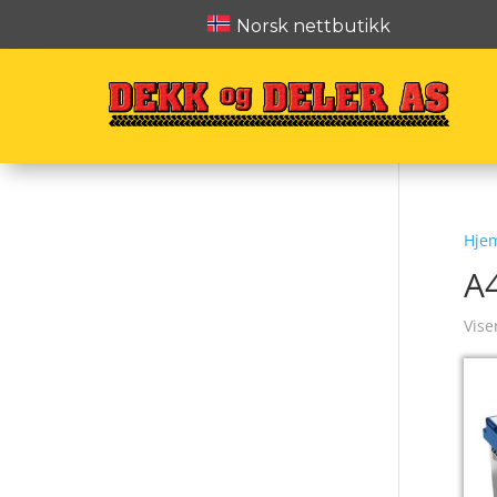
Norsk nettbutikk
Hje
A
Vise