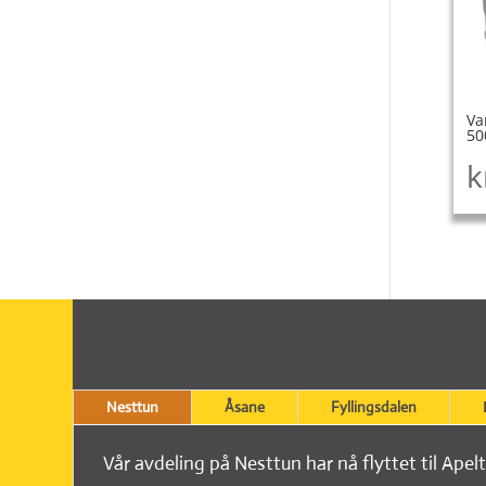
Va
50
k
Nesttun
Åsane
Fyllingsdalen
Vår avdeling på Nesttun har nå flyttet til Apel