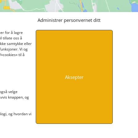
Administrer personvernet ditt
er for å lagre
 tillate oss å
ikke samtykke eller
funksjoner. Vi og
«cookies» til å
Aksepter
INFORMASJON
 også velge
 Avvis knappen, og
Kontakt oss
Endre time
Personvern
ogi, og hvordan vi