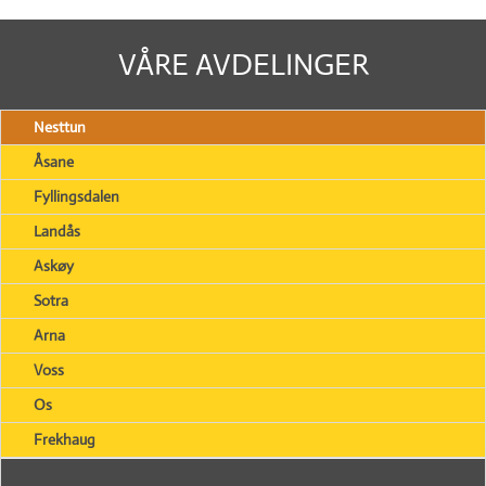
VÅRE AVDELINGER
Nesttun
Åsane
Fyllingsdalen
Landås
Askøy
Sotra
Arna
Voss
Os
Frekhaug