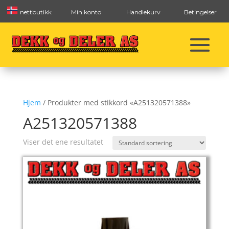
nettbutikk
Min konto
Handlekurv
Betingelser
Hjem
/ Produkter med stikkord «A251320571388»
A251320571388
Viser det ene resultatet