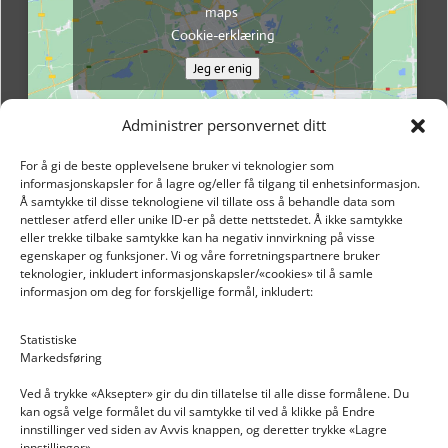
maps
Cookie-erklæring
Jeg er enig
Administrer personvernet ditt
For å gi de beste opplevelsene bruker vi teknologier som
informasjonskapsler for å lagre og/eller få tilgang til enhetsinformasjon.
Å samtykke til disse teknologiene vil tillate oss å behandle data som
nettleser atferd eller unike ID-er på dette nettstedet. Å ikke samtykke
eller trekke tilbake samtykke kan ha negativ innvirkning på visse
egenskaper og funksjoner. Vi og våre forretningspartnere bruker
teknologier, inkludert informasjonskapsler/«cookies» til å samle
informasjon om deg for forskjellige formål, inkludert:
Email: post@dekkogdeler.nextlogixs.com
Statistiske
Markedsføring
Org. nr: 817188222
Ved å trykke «Aksepter» gir du din tillatelse til alle disse formålene. Du
kan også velge formålet du vil samtykke til ved å klikke på Endre
innstillinger ved siden av Avvis knappen, og deretter trykke «Lagre
innstillinger».