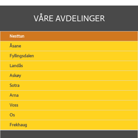
VÅRE AVDELINGER
Nesttun
Åsane
Fyllingsdalen
Landås
Askøy
Sotra
Arna
Voss
Os
Frekhaug