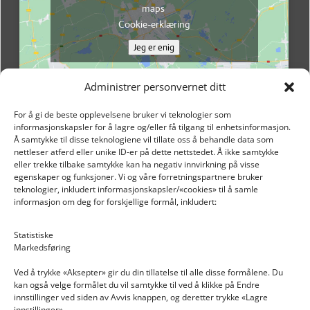
maps
Cookie-erklæring
Jeg er enig
Administrer personvernet ditt
For å gi de beste opplevelsene bruker vi teknologier som
informasjonskapsler for å lagre og/eller få tilgang til enhetsinformasjon.
Å samtykke til disse teknologiene vil tillate oss å behandle data som
nettleser atferd eller unike ID-er på dette nettstedet. Å ikke samtykke
eller trekke tilbake samtykke kan ha negativ innvirkning på visse
egenskaper og funksjoner. Vi og våre forretningspartnere bruker
teknologier, inkludert informasjonskapsler/«cookies» til å samle
informasjon om deg for forskjellige formål, inkludert:
Email: post@dekkogdeler.nextlogixs.com
Statistiske
Markedsføring
Org. nr: 817188222
Ved å trykke «Aksepter» gir du din tillatelse til alle disse formålene. Du
kan også velge formålet du vil samtykke til ved å klikke på Endre
innstillinger ved siden av Avvis knappen, og deretter trykke «Lagre
innstillinger».