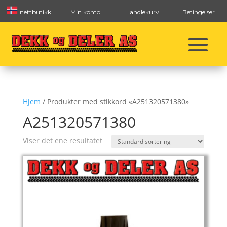
nettbutikk
Min konto
Handlekurv
Betingelser
Hjem
/ Produkter med stikkord «A251320571380»
A251320571380
Viser det ene resultatet