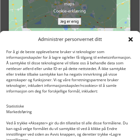
maps
Cookie-erklæring
Jeg er enig
Administrer personvernet ditt
For å gi de beste opplevelsene bruker vi teknologier som
informasjonskapsler for å lagre og/eller få tilgang til enhetsinformasjon.
Å samtykke til disse teknologiene vil tillate oss å behandle data som
nettleser atferd eller unike ID-er på dette nettstedet. Å ikke samtykke
eller trekke tilbake samtykke kan ha negativ innvirkning på visse
egenskaper og funksjoner. Vi og våre forretningspartnere bruker
teknologier, inkludert informasjonskapsler/«cookies» til å samle
informasjon om deg for forskjellige formål, inkludert:
Email: post@dekkogdeler.nextlogixs.com
Statistiske
Markedsføring
Org. nr: 817188222
Ved å trykke «Aksepter» gir du din tillatelse til alle disse formålene. Du
kan også velge formålet du vil samtykke til ved å klikke på Endre
innstillinger ved siden av Avvis knappen, og deretter trykke «Lagre
innstillinger».