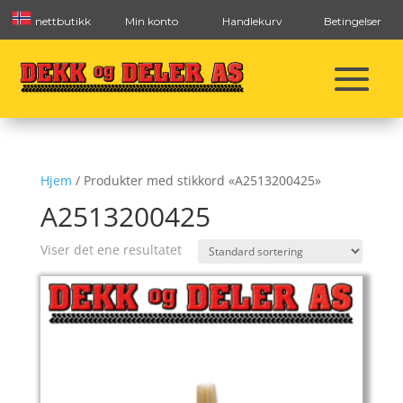
nettbutikk
Min konto
Handlekurv
Betingelser
Hjem
/ Produkter med stikkord «A2513200425»
A2513200425
Viser det ene resultatet