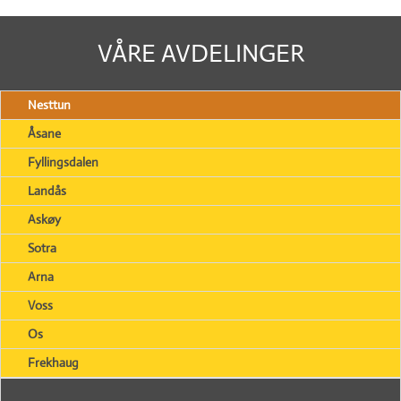
VÅRE AVDELINGER
Nesttun
Åsane
Fyllingsdalen
Landås
Askøy
Sotra
Arna
Voss
Os
Frekhaug