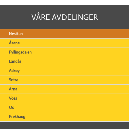
VÅRE AVDELINGER
Nesttun
Åsane
Fyllingsdalen
Landås
Askøy
Sotra
Arna
Voss
Os
Frekhaug