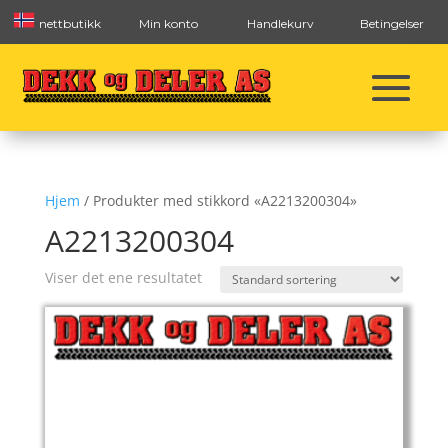
nettbutikk
Min konto
Handlekurv
Betingelser
Hjem
/ Produkter med stikkord «A2213200304»
A2213200304
Viser det ene resultatet