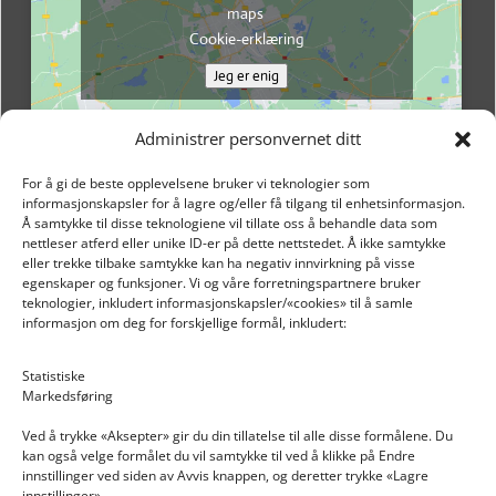
maps
Cookie-erklæring
Jeg er enig
Administrer personvernet ditt
For å gi de beste opplevelsene bruker vi teknologier som
informasjonskapsler for å lagre og/eller få tilgang til enhetsinformasjon.
Å samtykke til disse teknologiene vil tillate oss å behandle data som
nettleser atferd eller unike ID-er på dette nettstedet. Å ikke samtykke
eller trekke tilbake samtykke kan ha negativ innvirkning på visse
egenskaper og funksjoner. Vi og våre forretningspartnere bruker
teknologier, inkludert informasjonskapsler/«cookies» til å samle
informasjon om deg for forskjellige formål, inkludert:
Email: post@dekkogdeler.nextlogixs.com
Statistiske
Markedsføring
Org. nr: 817188222
Ved å trykke «Aksepter» gir du din tillatelse til alle disse formålene. Du
kan også velge formålet du vil samtykke til ved å klikke på Endre
innstillinger ved siden av Avvis knappen, og deretter trykke «Lagre
innstillinger».