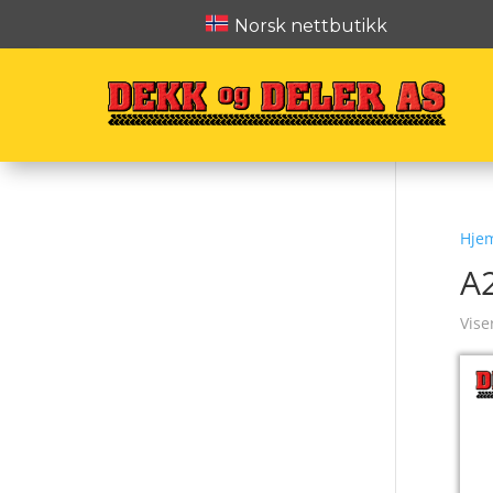
Norsk nettbutikk
Hje
A
Vise