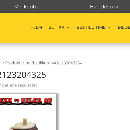
Min konto
Handlekurv
HJEM
BUTIKK
BESTILL TIME
BILD
m
/ Produkter med stikkord «A2123204325»
2123204325
r det ene resultatet