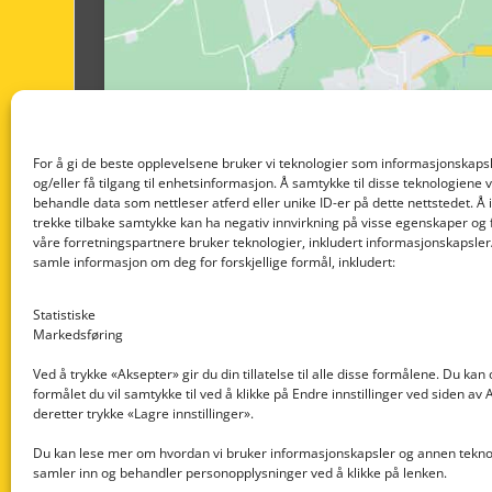
For å gi de beste opplevelsene bruker vi teknologier som informasjonskapsl
og/eller få tilgang til enhetsinformasjon. Å samtykke til disse teknologiene vil
behandle data som nettleser atferd eller unike ID-er på dette nettstedet. Å 
trekke tilbake samtykke kan ha negativ innvirkning på visse egenskaper og 
våre forretningspartnere bruker teknologier, inkludert informasjonskapsler/
samle informasjon om deg for forskjellige formål, inkludert:
Statistiske
Markedsføring
Ved å trykke «Aksepter» gir du din tillatelse til alle disse formålene. Du kan
formålet du vil samtykke til ved å klikke på Endre innstillinger ved siden av
Nedre Nøttveit 60, 5238 Rådal
deretter trykke «Lagre innstillinger».
Email: post@dekkogdeler.com
Du kan lese mer om hvordan vi bruker informasjonskapsler og annen teknol
samler inn og behandler personopplysninger ved å klikke på lenken.
Org. nr: 996430022