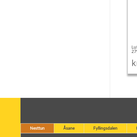
Lu
27
k
Nesttun
Åsane
Fyllingsdalen