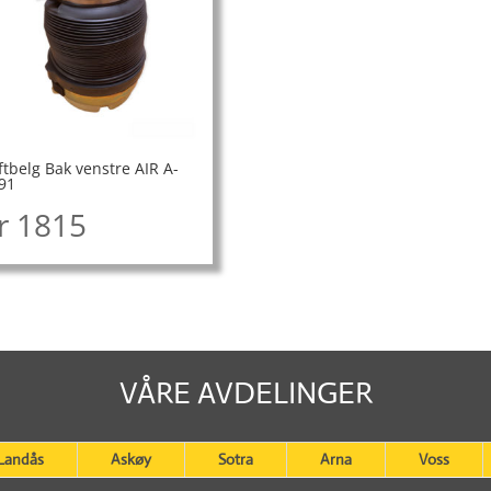
ftbelg Bak venstre AIR A-
91
r
1815
VÅRE AVDELINGER
Landås
Askøy
Sotra
Arna
Voss