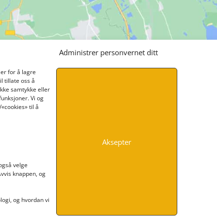
Administrer personvernet ditt
er for å lagre
 tillate oss å
ikke samtykke eller
funksjoner. Vi og
«cookies» til å
Aksepter
INFORMASJON
 også velge
 Avvis knappen, og
Kontakt oss
Endre time
Personvern
ogi, og hvordan vi