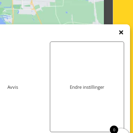
Avvis
Endre instillinger
Utviklet av
www.webshop1.no
0