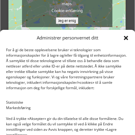
maps
Cookie-erklæring
Jeg er enig
Administrer personvernet ditt
For å gi de beste opplevelsene bruker vi teknologier som
informasjonskapsler for å lagre og/eller få tilgang til enhetsinformasjon.
Å samtykke til disse teknologiene vil tillate oss å behandle data som
nettleser atferd eller unike ID-er på dette nettstedet. Å ikke samtykke
eller trekke tilbake samtykke kan ha negativ innvirkning på visse
egenskaper og funksjoner. Vi og våre forretningspartnere bruker
teknologier, inkludert informasjonskapsler/«cookies» til å samle
informasjon om deg for forskjellige formål, inkludert:
Email: post@dekkogdeler.nextlogixs.com
Statistiske
Markedsføring
Org. nr: 817188222
Ved å trykke «Aksepter» gir du din tillatelse til alle disse formålene. Du
kan også velge formålet du vil samtykke til ved å klikke på Endre
innstillinger ved siden av Avvis knappen, og deretter trykke «Lagre
innstillinger».