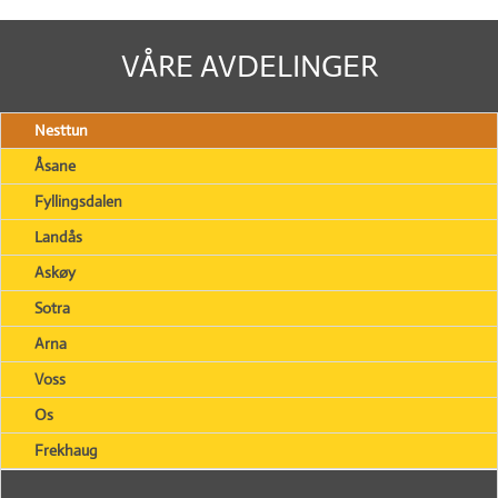
VÅRE AVDELINGER
Nesttun
Åsane
Fyllingsdalen
Landås
Askøy
Sotra
Arna
Voss
Os
Frekhaug