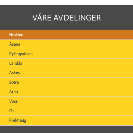
VÅRE AVDELINGER
Nesttun
Åsane
Fyllingsdalen
Landås
Askøy
Sotra
Arna
Voss
Os
Frekhaug