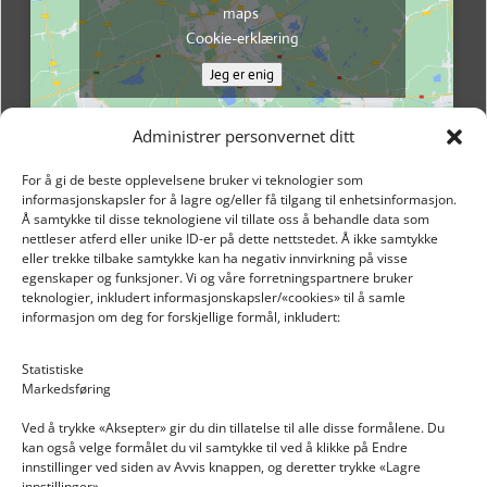
maps
Cookie-erklæring
Jeg er enig
Administrer personvernet ditt
For å gi de beste opplevelsene bruker vi teknologier som
informasjonskapsler for å lagre og/eller få tilgang til enhetsinformasjon.
Å samtykke til disse teknologiene vil tillate oss å behandle data som
nettleser atferd eller unike ID-er på dette nettstedet. Å ikke samtykke
eller trekke tilbake samtykke kan ha negativ innvirkning på visse
egenskaper og funksjoner. Vi og våre forretningspartnere bruker
teknologier, inkludert informasjonskapsler/«cookies» til å samle
informasjon om deg for forskjellige formål, inkludert:
Email: post@dekkogdeler.nextlogixs.com
Statistiske
Markedsføring
Org. nr: 817188222
Ved å trykke «Aksepter» gir du din tillatelse til alle disse formålene. Du
kan også velge formålet du vil samtykke til ved å klikke på Endre
innstillinger ved siden av Avvis knappen, og deretter trykke «Lagre
innstillinger».