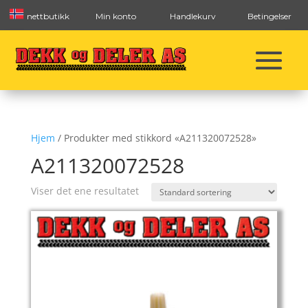
nettbutikk
Min konto
Handlekurv
Betingelser
Hjem
/ Produkter med stikkord «A211320072528»
A211320072528
Viser det ene resultatet