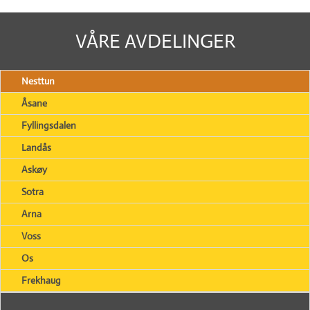
VÅRE AVDELINGER
Nesttun
Åsane
Fyllingsdalen
Landås
Askøy
Sotra
Arna
Voss
Os
Frekhaug