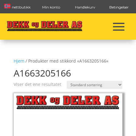
nettbutikk
Min konto
Handlekurv
Betingelser
Hjem
/ Produkter med stikkord «A1663205166»
A1663205166
Viser det ene resultatet