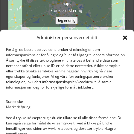
maps
Cookie-erklæring
Jeg er enig
Administrer personvernet ditt
For å gi de beste opplevelsene bruker vi teknologier som
informasjonskapsler for å lagre og/eller få tilgang til enhetsinformasjon.
Å samtykke til disse teknologiene vil tillate oss å behandle data som
nettleser atferd eller unike ID-er på dette nettstedet. Å ikke samtykke
eller trekke tilbake samtykke kan ha negativ innvirkning på visse
egenskaper og funksjoner. Vi og våre forretningspartnere bruker
teknologier, inkludert informasjonskapsler/«cookies» til å samle
informasjon om deg for forskjellige formål, inkludert:
Email: post@dekkogdeler.nextlogixs.com
Statistiske
Markedsføring
Org. nr: 817188222
Ved å trykke «Aksepter» gir du din tillatelse til alle disse formålene. Du
kan også velge formålet du vil samtykke til ved å klikke på Endre
innstillinger ved siden av Avvis knappen, og deretter trykke «Lagre
innstillinger».